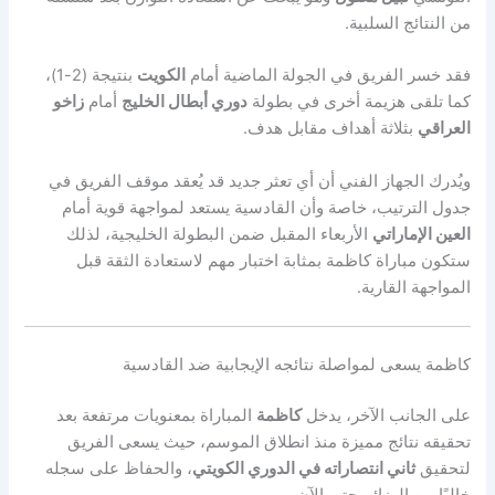
من النتائج السلبية.
فقد خسر الفريق في الجولة الماضية أمام
الكويت
بنتيجة (2-1)،
كما تلقى هزيمة أخرى في بطولة
دوري أبطال الخليج
أمام
زاخو
العراقي
بثلاثة أهداف مقابل هدف.
ويُدرك الجهاز الفني أن أي تعثر جديد قد يُعقد موقف الفريق في
جدول الترتيب، خاصة وأن القادسية يستعد لمواجهة قوية أمام
العين الإماراتي
الأربعاء المقبل ضمن البطولة الخليجية، لذلك
ستكون مباراة كاظمة بمثابة اختبار مهم لاستعادة الثقة قبل
المواجهة القارية.
كاظمة يسعى لمواصلة نتائجه الإيجابية ضد القادسية
على الجانب الآخر، يدخل
كاظمة
المباراة بمعنويات مرتفعة بعد
تحقيقه نتائج مميزة منذ انطلاق الموسم، حيث يسعى الفريق
لتحقيق
ثاني انتصاراته في الدوري الكويتي
، والحفاظ على سجله
خاليًا من الهزائم حتى الآن.