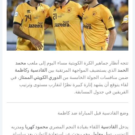
تتجه أنظار جماهير الكرة الكويتية مساء اليوم إلى ملعب
محمد
الحمد
الذي يستضيف المواجهة المرتقبة بين
القادسية
و
كاظمة
ضمن منافسات الجولة الخامسة من
الدوري الكويتي الممتاز
، في
لقاء يتوقع أن يشهد إثارة كبيرة نظرًا لتقارب مستوى وترتيب
الفريقين في جدول المسابقة.
وضع القادسية قبل المباراة ضد كاظمة
يدخل
القادسية
اللقاء بقيادة النجم المصري
محمود كهربا
ومدربه
التونسي
نبيل معلول
وهو يبحث عن استعادة التوازن بعد سلسلة