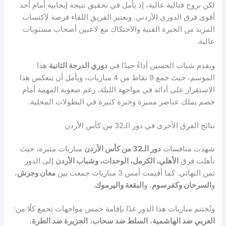
لكن بروح قتالية عالية، إذ يأمل في تحقيق نتيجة إيجابية أمام أحد
أقوى فرق الدوري الأردني. ويعتبر الفريق اللقاء فرصة لاكتساب
المزيد من الخبرة الفنية والاحتكاك مع لاعبين أصحاب مستويات
عالية.
ويقدم شباب الحسين أداءً جيدًا في
دوري الدرجة الثانية
هذا
الموسم، حيث جمع 9 نقاط من 4 مباريات، ويأمل أن ينعكس هذا
الاستقرار على أدائه في مواجهة الليلة، رغم صعوبة المهمة أمام
خصم يملك عناصر مميزة وخبرة كبيرة في البطولات المحلية.
نتائج الفرق الأخرى في دور الـ32 من كأس الأردن
شهدت منافسات
دور الـ32 من كأس الأردن
مباريات مثيرة، حيث
تأهلت فرق
الأهلي، الكرمل، الوحدات، وشباب الأردن
إلى الدور
ثمن النهائي. كما أقيمت أمس 3 مباريات جمعت بين
معان وجرش
،
و
السرحان وكفرسوم
، و
البقعة واليرموك
.
وتُختتم مباريات هذا الدور غدًا بإقامة خمس مواجهات تجمع كلًا من:
العربي ضد الهاشمية
،
السلط ضد سحاب
،
الجزيرة ضد الطرة
،