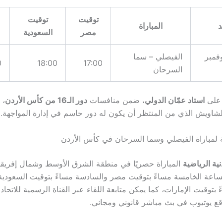
توقيت
توقيت
د
المباراة
مصر
السعودية
عاء 5 نوفمبر
الفيصلي – سما
0
18:00
17:00
السرحان
ة على
استاد عمّان الدولي
، ضمن منافسات
دور الـ16 من كأس الأردن
، 
شاويش الذي من المنتظر أن يكون له دور حاسم في إدارة المواجهة.
لة لمباراة الفيصلي وسما السرحان في كأس الأردن
نية الرياضية
المباراة حصريًا في منطقة الشرق الأوسط وشمال إفريقيا،
ساعة الخامسة مساءً بتوقيت مصر والسادسة مساءً بتوقيت السعودية 
 بتوقيت الإمارات، كما يمكن متابعة اللقاء عبر القناة الرسمية للاتحاد 
ع يوتيوب في بث مباشر قانوني ومجاني.