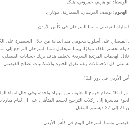
الوسط:
أبو هزيم، حمروني، هيكل
الهجوم:
يوسف العرسان، السمارنة، موتاري
 لمباراة الفيصلي وسما السرحان في كأس الأردن
د الفيصلي على أسلوب هجومي منذ البداية من خلال السيطرة على ال
اولة لحسم اللقاء مبكرًا، بينما سيحاول سما السرحان التراجع إلى من
غلال الهجمات المرتدة السريعة لخطف هدف يربك حسابات الفيصلي، و
ة على كل الاحتمالات رغم تفوق الخبرة والإمكانيات لصالح الفيصلي.
 الأردن في دور الـ16
تقام مباريات دور الـ16 بنظام خروج المغلوب من مباراة واحدة، وفي حال انتهاء 
للجوء مباشرة إلى ركلات الترجيح لحسم المتأهل، على أن تُقام مباريات 
مقبل.
لفيصلي وسما السرحان اليوم في كأس الأردن