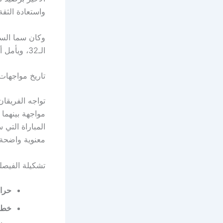
واستعادة الثقة
وكان سما السر
الـ32، ويأمل أن يستثمر الحماس والرغبة في صنع إنجاز جديد أمام الفيصلي العريق.
تاريخ مواجهات
تواجه الفريقا
مواجهة بينهما 
المباراة التي 
معنوية واضحة ق
تشكيلة الفيص
حرا
خط ا