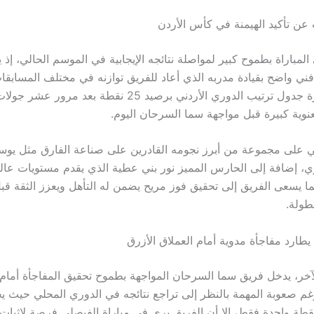
عن تأكيد الهيمنة في كأس الأردن
لمباراة بطموح كبير لمواصلة نتائجه الإيجابية في الموسم الحالي، إذ
فني واضح بقيادة مدربه الذي أعاد للفريق توازنه في مختلف المسابقا
الفيصلي صدارة جدول ترتيب الدوري الأردني برصيد 25 نقطة بعد مرو
نوية كبيرة قبل مواجهة سما السرحان اليوم.
ي على مجموعة من أبرز نجومه القادرين على صناعة الفارق مثل يو
ي، إضافة إلى الحارس المميز نور بني عطية الذي يقدم مستويات عالي
ا يسعى الفريق إلى تحقيق فوز مريح يضمن له التأهل ويعزز الثقة قب
طولة.
طارد مفاجأة مدوية أمام العملاق الأزرق
آخر، يدخل فريق سما السرحان المواجهة بطموح تحقيق المفاجأة أمام 
 رغم صعوبة المهمة بالنظر إلى تراجع نتائجه في الدوري المحلي حيث ي
نقطة واحدة فقط، إلا أن الفريق يرى في مباراة الفيصلي فرصة لإثبات 