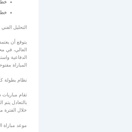
خط 
خط 
التحليل الفني
يتوقع أن يعتم
العالي، في مح
الدفاعية واست
المباراة مفتوح
نظام بطولة كأس
بالتعادل يتم ا
خلال الفترة من 21 إلى 27 ديسمبر ال
موعد مباراة ا