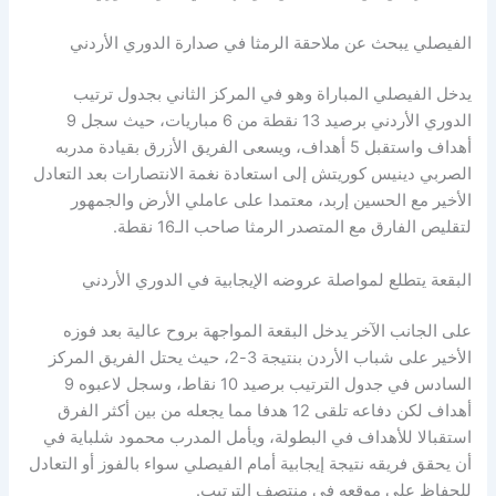
الفيصلي يبحث عن ملاحقة الرمثا في صدارة الدوري الأردني
يدخل الفيصلي المباراة وهو في المركز الثاني بجدول ترتيب
الدوري الأردني برصيد 13 نقطة من 6 مباريات، حيث سجل 9
أهداف واستقبل 5 أهداف، ويسعى الفريق الأزرق بقيادة مدربه
الصربي دينيس كوريتش إلى استعادة نغمة الانتصارات بعد التعادل
الأخير مع الحسين إربد، معتمدا على عاملي الأرض والجمهور
لتقليص الفارق مع المتصدر الرمثا صاحب الـ16 نقطة.
البقعة يتطلع لمواصلة عروضه الإيجابية في الدوري الأردني
على الجانب الآخر يدخل البقعة المواجهة بروح عالية بعد فوزه
الأخير على شباب الأردن بنتيجة 3-2، حيث يحتل الفريق المركز
السادس في جدول الترتيب برصيد 10 نقاط، وسجل لاعبوه 9
أهداف لكن دفاعه تلقى 12 هدفا مما يجعله من بين أكثر الفرق
استقبالا للأهداف في البطولة، ويأمل المدرب محمود شلباية في
أن يحقق فريقه نتيجة إيجابية أمام الفيصلي سواء بالفوز أو التعادل
للحفاظ على موقعه في منتصف الترتيب.