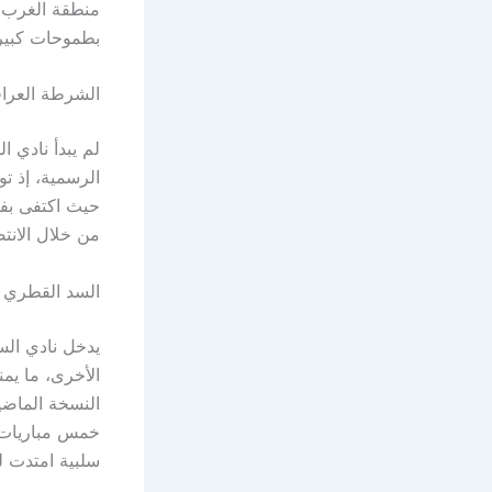
بطموحات كبيرة
الشرطة العراق
لم يبدأ نادي 
الرسمية، إذ ت
حيث اكتفى بفو
من خلال الانت
السد القطري ي
يدخل نادي الس
الأخرى، ما يمن
النسخة الماضي
خمس مباريات آ
سلبية امتدت 