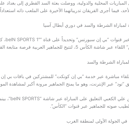
ل المباريات المحلية والدولية، ووصلت بعثة السد القطري إلى بغداد ع
د، فيما أجرى الفريقان تدريباتهما الأخيرة على الملعب ذاته استعداداً
لة لمباراة الشرطة والسد في دوري أبطال آسيا
تنقل المباراة عبر قنو
لكأس 5، لتتيح للجماهير العربية فرصة متابعة القمة المرتقبة.
لمباراة الشرطة والسد
للقاء مباشرة عبر خدمة “بي إن كونكت” للمشتركين في باقات بي إن
“تود” عبر الإنترنت، وهو ما يمنح الجماهير مرونة أكبر لمشاهدة الموا
سيتولى المعلق علي الكعبي التعليق على 
لطيب صوته للجماهير عبر قنوات “الكأس”.
في الجولة الأولى لمنطقة الغرب