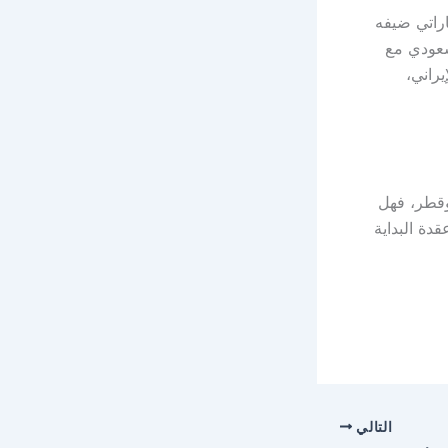
اراتي ضيفه
لسعودي مع
يراني،
وقطر، فهل
دة البداية
التالي