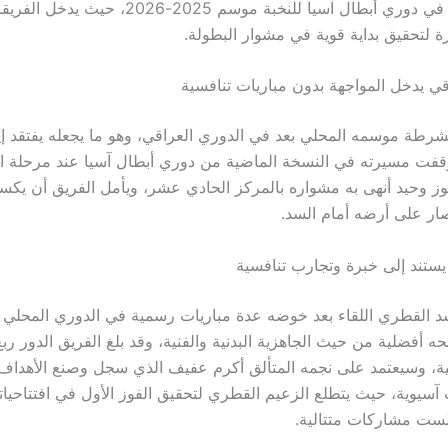
منطقة الغرب في دوري أبطال آسيا للنخبة موسم 2025-2026، ح
 لتحقيق بداية قوية في مشوار البطولة.
ي يدخل المواجهة بدون مباريات تنافسية
الشرطة موسمه المحلي بعد في الدوري العراقي، وهو ما يجعله يفتقد إيق
وقفت مسيرته في النسخة الماضية من دوري أبطال آسيا عند مرحلة 
ز وحيد أنهى به مشواره بالمركز الحادي عشر، ويأمل الفريق أن يكس
صار على أرضه أمام السد.
ستند إلى خبرة وتجارب تنافسية
د القطري اللقاء بعد خوضه عدة مباريات رسمية في الدوري المحلي 
حه أفضلية من حيث الجاهزية البدنية والفنية، وقد بلغ الفريق الدور ربع
ة، وسيعتمد على نجمه المتألق أكرم عفيف الذي سجل وصنع الأهداف
سيوية، حيث يتطلع الزعيم القطري لتحقيق الفوز الأول في افتتاحيات
لست مشاركات متتالية.