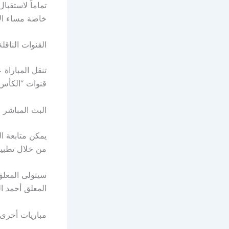
تماماً لاستقبا
خاصة مساء الأح
القنوات الناق
قنوات “الكأس” اللقاء عبر شاشة ا
البث المباشر 
يمكن متابعة ا
من خلال تطبيق 
المعلق أحمد ا
مباريات أخرى 