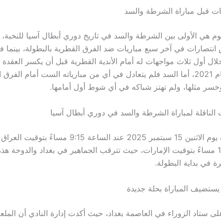
ات قبل مباراة الشرطة والسد
يوم هي الأولى بين الشرطة والسد في تاريخ دوري أبطال آسيا للنخبة،
انتصارات في آخر سبع مباريات ضد الفرق القطرية بالبطولة، بينما
ال أول ثلاث مواجهات له أمام الأندية القطرية قبل أن يكسر العقدة 
الدحيل 2-1 عام 2021، أما السد فلم يتعادل في أي من مبارياته الست أمام الف
خسر مثلها، ولم تهتز شباكه في أي شوط أول أمامها.
 الناقلة لمباراة الشرطة والسد في دوري أبطال آسيا
تنطلق المباراة يوم الاثنين 15 سبتمبر 2025 عند الساعة 9:15 
والساعة 10:15 مساءً بتوقيت الإمارات، حيث تترقب الجماهير في بغداد والدوحة هذ
رة في بداية البطولة.
يستضيف المباراة بحلة جديدة
على ستاد الزوراء في العاصمة بغداد، حيث أكدت إدارة النادي أن الملع