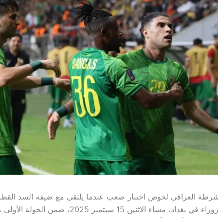
لشرطة العراقي لخوض اختبار صعب عندما يلتقي مع ضيفه السد القط
أرضية ستاد الزوراء في بغداد، مساء الاثنين 15 سبتمبر 025