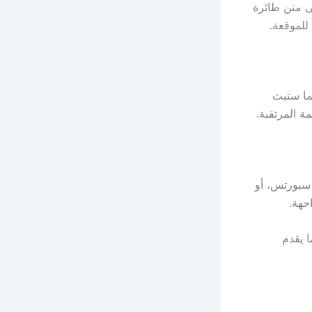
لى متن طائرة
 للموقعة.
ات “بي إن سبورتس” وتحديداً على قناة “beIN SPORTS 1″، كما ستبث
 سبورتس، أو
جهة.
المباراة عبر شاشة “beIN SPORTS”، بينما يقدم