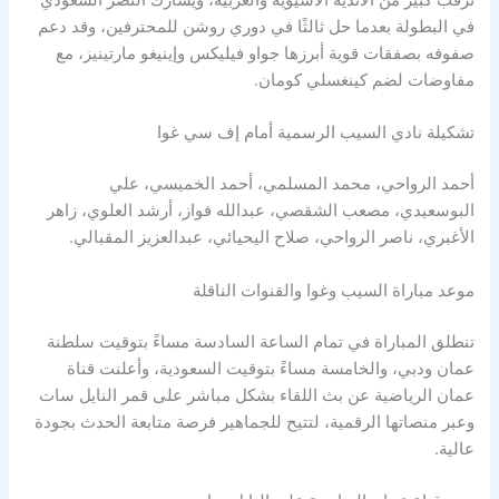
ترقب كبير من الأندية الآسيوية والعربية، ويشارك النصر السعودي
في البطولة بعدما حل ثالثًا في دوري روشن للمحترفين، وقد دعم
صفوفه بصفقات قوية أبرزها جواو فيليكس وإينيغو مارتينيز، مع
مفاوضات لضم كينغسلي كومان.
تشكيلة نادي السيب الرسمية أمام إف سي غوا
أحمد الرواحي، محمد المسلمي، أحمد الخميسي، علي
البوسعيدي، مصعب الشقصي، عبدالله فواز، أرشد العلوي، زاهر
الأغبري، ناصر الرواحي، صلاح اليحيائي، عبدالعزيز المقبالي.
موعد مباراة السيب وغوا والقنوات الناقلة
تنطلق المباراة في تمام الساعة السادسة مساءً بتوقيت سلطنة
عمان ودبي، والخامسة مساءً بتوقيت السعودية، وأعلنت قناة
عمان الرياضية عن بث اللقاء بشكل مباشر على قمر النايل سات
وعبر منصاتها الرقمية، لتتيح للجماهير فرصة متابعة الحدث بجودة
عالية.