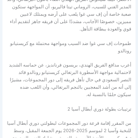
المدير الفني للسيب، الروماني تيتا فاليريو، أن المواجهة ستكون
صعبة خاصة أن إف سي غوا يلعب على أرضه ويمتلك لاعبين
مميزين، خصوصًا الأجانب، مشددًا على أن فريقه جاهز لتقديم أداء
قوي والعودة ببطاقة التأهل.
طموحات إف سي غوا ضد السيب ومواجهة محتملة مع كريستيانو
رونالدو
أعرب مدافع الفريق الهندي، بريسون فرنانديز، عن حماسه الشديد
لاحتمالية مواجهة الأسطورة البرتغالي كريستيانو رونالدو قائد
النصر السعودي في حال تأهل فريقه إلى دور المجموعات، مشيرًا
إلى أنه من أشد المعجبين بالنجم البرتغالي، وأن اللعب ضده
سيكون حلمًا بالنسبة له.
ترتيبات بطولة دوري أبطال آسيا 2
من المقرر إقامة قرعة دور المجموعات لبطولتي دوري أبطال آسيا
للنخبة وآسيا 2 لموسم 2025-2026 يوم الجمعة المقبل، وسط