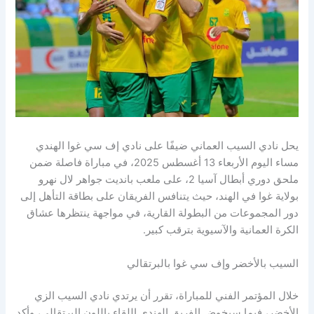
يحل نادي السيب العماني ضيفًا على نادي إف سي غوا الهندي
مساء اليوم الأربعاء 13 أغسطس 2025، في مباراة فاصلة ضمن
ملحق دوري أبطال آسيا 2، على ملعب بانديت جواهر لال نهرو
بولاية غوا في الهند، حيث يتنافس الفريقان على بطاقة التأهل إلى
دور المجموعات من البطولة القارية، في مواجهة ينتظرها عشاق
الكرة العمانية والآسيوية بترقب كبير.
السيب بالأخضر وإف سي غوا بالبرتقالي
خلال المؤتمر الفني للمباراة، تقرر أن يرتدي نادي السيب الزي
الأخضر، فيما سيخوض الفريق الهندي اللقاء باللون البرتقالي، وأكد