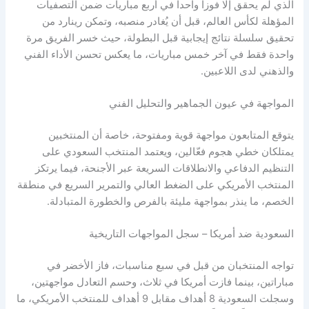
الذي لم يحقق إلا فوزاً واحداً في أربع مباريات ضمن التصفيات
المؤهلة لكأس العالم، قبل أن يُغادر منصبه، وتمكن رينارد من
تحقيق سلسلة نتائج إيجابية قبل البطولة، حيث خسر الفريق مرة
واحدة فقط في آخر خمس مباريات، ما يعكس تحسن الأداء الفني
والذهني لدى اللاعبين.
المواجهة في عيون الجماهير والتحليل الفني
يتوقع المتابعون مواجهة قوية ومفتوحة، خاصة أن المنتخبين
يمتلكان خطي هجوم فعّالين، ويعتمد المنتخب السعودي على
التنظيم الدفاعي والانطلاقات السريعة عبر الأجنحة، فيما يرتكز
المنتخب الأمريكي على الضغط العالي والتمرير السريع في منطقة
الخصم، ما ينذر بمواجهة مليئة بالفرص والخطورة المتبادلة.
السعودية ضد أمريكا – سجل المواجهات التاريخية
تواجه المنتخبان من قبل في سبع مناسبات، فاز الأخضر في
مباراتين، بينما فازت أمريكا في ثلاث، وحسم التعادل مواجهتين،
وسجلت السعودية 8 أهداف مقابل 9 أهداف للمنتخب الأمريكي، ما