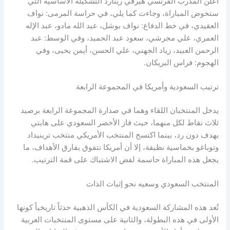
أعلن المدرب الفرنسي هيرفي رينارد التشكيلة الأساسية التي
ستخوض المباراة، وجاءت كما يلي، في حراسة المرمى: نواف
العقيدي، في خط الدفاع: نواف بوشل، عبد الله مادو، عبد الإله
العمري، علي مجرشي، سعود عبد الحميد، وفي الوسط: عبد
الرحمن العبيد، زياد الجهني، علي الحسن، أيمن يحيى، وفي
الهجوم: فراس البريكان.
ترتيب السعودية وأمريكا في المجموعة الرابعة
يدخل المنتخبان اللقاء وهما في صدارة المجموعة الرابعة برصيد
ثلاث نقاط لكل منهما، حيث فاز الأخضر السعودي على هايتي
بهدف دون رد، بينما اكتسح المنتخب الأمريكي منتخب ترينيداد
وتوباغو بخماسية نظيفة، إلا أن أمريكا تتفوق بفارق الأهداف، ما
يجعل هذه المباراة حاسمة لفض الاشتباك على قمة الترتيب.
المنتخب السعودي وسعيه نحو إثبات الذات
تُعد هذه المشاركة السعودية في الكأس الذهبية حدثاً تاريخياً كونها
الأولى في هذه البطولة، والثانية على مستوى المنتخبات العربية