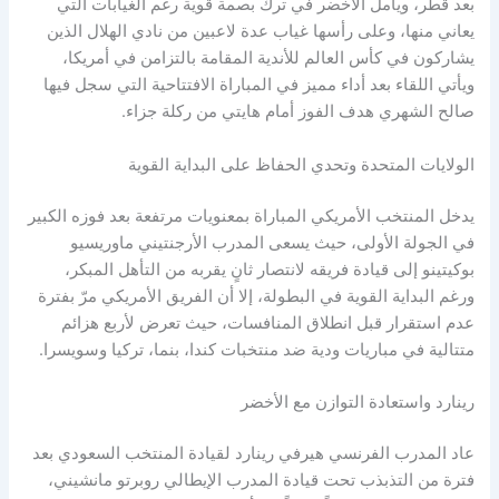
بعد قطر، ويأمل الأخضر في ترك بصمة قوية رغم الغيابات التي
يعاني منها، وعلى رأسها غياب عدة لاعبين من نادي الهلال الذين
يشاركون في كأس العالم للأندية المقامة بالتزامن في أمريكا،
ويأتي اللقاء بعد أداء مميز في المباراة الافتتاحية التي سجل فيها
صالح الشهري هدف الفوز أمام هايتي من ركلة جزاء.
الولايات المتحدة وتحدي الحفاظ على البداية القوية
يدخل المنتخب الأمريكي المباراة بمعنويات مرتفعة بعد فوزه الكبير
في الجولة الأولى، حيث يسعى المدرب الأرجنتيني ماوريسيو
بوكيتينو إلى قيادة فريقه لانتصار ثانٍ يقربه من التأهل المبكر،
ورغم البداية القوية في البطولة، إلا أن الفريق الأمريكي مرّ بفترة
عدم استقرار قبل انطلاق المنافسات، حيث تعرض لأربع هزائم
متتالية في مباريات ودية ضد منتخبات كندا، بنما، تركيا وسويسرا.
رينارد واستعادة التوازن مع الأخضر
عاد المدرب الفرنسي هيرفي رينارد لقيادة المنتخب السعودي بعد
فترة من التذبذب تحت قيادة المدرب الإيطالي روبرتو مانشيني،