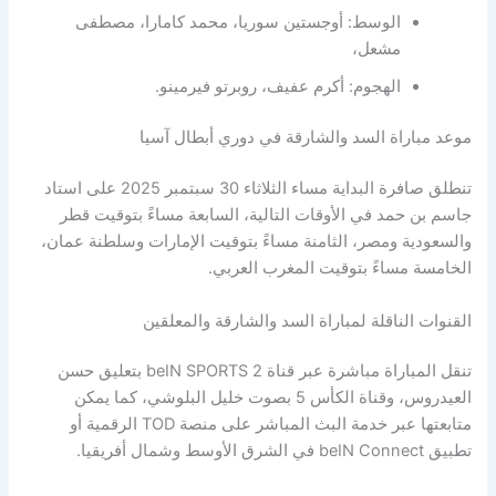
الوسط: أوجستين سوريا، محمد كامارا، مصطفى
مشعل،
الهجوم: أكرم عفيف، روبرتو فيرمينو.
موعد مباراة السد والشارقة في دوري أبطال آسيا
تنطلق صافرة البداية مساء الثلاثاء 30 سبتمبر 2025 على استاد
جاسم بن حمد في الأوقات التالية، السابعة مساءً بتوقيت قطر
والسعودية ومصر، الثامنة مساءً بتوقيت الإمارات وسلطنة عمان،
الخامسة مساءً بتوقيت المغرب العربي.
القنوات الناقلة لمباراة السد والشارقة والمعلقين
تنقل المباراة مباشرة عبر قناة beIN SPORTS 2 بتعليق حسن
العيدروس، وقناة الكأس 5 بصوت خليل البلوشي، كما يمكن
متابعتها عبر خدمة البث المباشر على منصة TOD الرقمية أو
تطبيق beIN Connect في الشرق الأوسط وشمال أفريقيا.