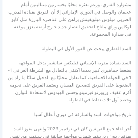
مشواره القاري، ورغم تعثره محليًا بخسارتين متتاليتين أمام
عجمان والوصل في الدوري الإماراتي إلا أن الفريق بقيادة المدرب
الصربي ميلوس ميلويفيتش يراهن على عناصره البارزة مثل كايو
لوكاس وراي ماناج لتحقيق انتصار جديد خارج أرضه يعزز موقعه
في صدارة المجموعة.
السد القطري يبحث عن الفوز الأول في البطولة
السد بقيادة مدربه الإسباني فيليكس سانشيز يدخل المواجهة
بضغط جماهيري كبير بعدما اكتفى بالتعادل مع الشرطة العراقي 1-
1 في الجولة الافتتاحية، كما تعادل محليًا مع الدحيل سلبًا ما زاد من
الضغوط على الفريق لتصحيح المسار، ويعتمد الفريق على نجومه
أكرم عفيف وروبرتو فيرمينو وحسن الهيدوس لاستعادة التوازن
وحصد أول ثلاث نقاط في البطولة.
تاريخ مواجهات السد والشارقة في دوري أبطال آسيا
آخر لقاء جمع الفريقين كان في نوفمبر 2023 وانتهى بفوز السد
بهدفين دون رد، بينما شهدت مواجهة سابقة في سبتمبر من نفس