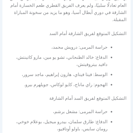
العام تعادلًا سلبيًا، ولم يعرف الفريق القطري طعم الخسارة أمام
الشارقة في دوري أبطال آسيا، وهو ما يزيد من سخونة المباراة
المقبلة.
التشكيل المتوقع لفريق الشارقة أمام السد
حراسة المرمى: درويش محمد،
الدفاع: خالد الظنحاني، تشو يو مين، مارو كاتينتش،
دافيد بيتروفيتش،
الوسط: فيتا فيتاي، هارون إبراهيم، ماجد سرور،
الهجوم: راي ماناج، كايو لوكاس، جويلهرم بيرو.
التشكيل المتوقع لفريق السد أمام الشارقة
حراسة المرمى: مشعل برشم،
الدفاع: طارق سلمان، بيدرو ميجيل، بوعلام خوخي،
رومان سايس، باولو أوتافيو،