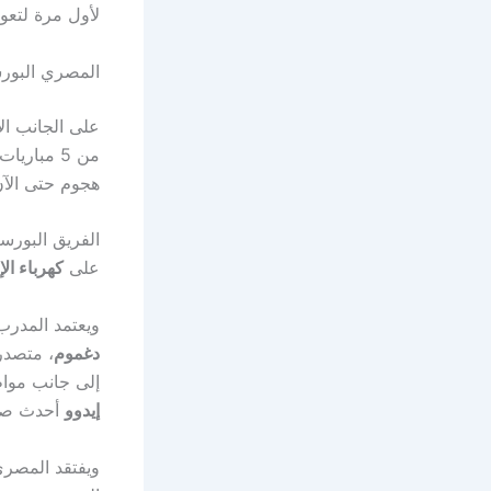
لأول مرة لتعو
المصري البور
على الجانب ا
هجوم حتى الآن، مقا
الفريق البورسع
على
كهرباء ال
ويعتمد المدرب
دغموم
إلى جانب موا
إيدوو
أحدث صفق
ويفتقد المصر