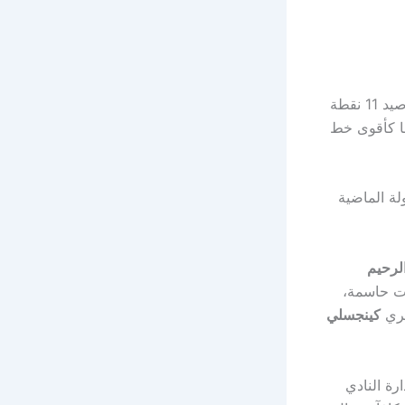
اللقاء وهو متصدر جدول الترتيب برصيد 11 نقطة
ق 3 انتصارات وتعادل في مواجهتين، وسجل لاعبوه 13 هدفًا كأقوى خط
لة الماضية
لرحيم
د 4 أهداف وأفضل صانع ألعاب بـ3 تمريرات حاسمة،
يري
كينجسلي
رة النادي