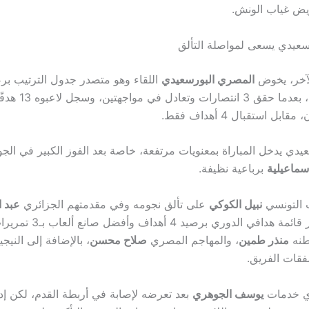
يض غياب الونش.
سعيدي يسعى لمواصلة التألق
لآخر، يخوض
المصري البورسعيدي
من 5 مباريات، بعدما حق
بل استقبال 4 أهداف فقط.
يدي يدخل المباراة بمعنويات مرتفعة، خاصة بعد الفوز الكبير في الجو
إسماعيلية
برباعية نظيفة.
 التونسي
نبيل الكوكي
على تألق نجومه وفي مقدمتهم الجزائري
عبد ا
، متصدر قائمة هدافي الدوري برصي
طنه
منذر طمين
، والمهاجم المصري
صلاح محسن
، بالإضافة إلى النيج
ات الفريق.
ي خدمات
يوسف الجوهري
بعد تعرضه لإصابة في أربطة القدم، لكن إدا