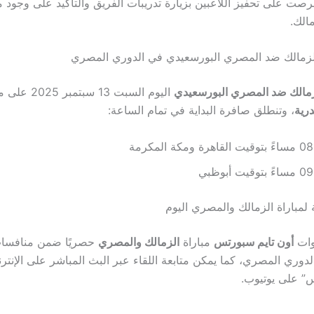
صت على تحفيز اللاعبين بزيارة تدريبات الفريق والتأكيد على وجود 
الك.
الزمالك ضد المصري البورسعيدي في الدوري المصري
زمالك ضد المصري البورسعيدي
اليوم السبت 13 سبتمبر 2025 على ملعب
درية
، وتنطلق صافرة البداية في تمام الساعة:
قاهرة ومكة المكرمة
وقيت أبوظبي
ة لمباراة الزمالك والمصري اليوم
وات
أون تايم سبورتس
مباراة
الزمالك والمصري
حصريًا ضمن منافسات
دوري المصري، كما يمكن متابعة اللقاء عبر البث المباشر على الإنت
س” على يوتيوب.