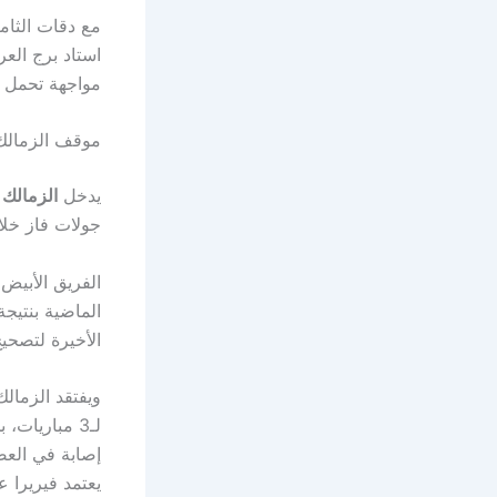
مع دقات الثام
استاد برج الع
مواجهة تحمل ال
موقف الزمالك
يدخل
الزمالك
جولات فاز خلالها في 3 مباريات وتعادل في ل
الفريق الأبيض 
الماضية بنتيجة 2-1، وهو ما دفع المدرب البلج
الأخيرة لتصحيح
ويفتقد الزمالك في لقاء 
لـ3 مباريات، بجانب إصابة
إصابة في العض
يعتمد فيريرا ع