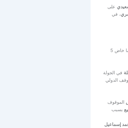
عيدي
على
، في
المباراة برصيد 10 نقاط في المركز الثاني بجدول ترتيب الدوري، بعدما خاض 5
لة
في الجولة
وقف الدولي
الموقوف
يع
بسبب
مد إسماعيل