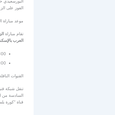
البورسعيدي حر
الفوز على الزم
موعد مباراة 
تقام مباراة
ال
العرب بالإسكن
08:00 مساءً بتوقيت ال
09:00 مساءً بت
القنوات الناقل
تنقل شبكة قن
السادسة من ال
قناة “كورة بل