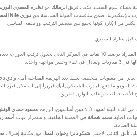
نة مساء اليوم السبت، يلتقي فريق
الزمالك
مع نظيره
المصري البورس
رب بالإسكندرية، ضمن منافسات الجولة السادسة من
دوري Nile المصري
كثير من الإثارة كونها تجمع بين متصدر الترتيب ووصيفه المباشر.
 قبل مباراة المصري
قاء وخسر مواجهة واحدة.
يعاني من معنويات منخفضة نسبيًا بعد الهزيمة المفاجئة أمام
وادي دج
يكي
يانيك فيريرا
إلى استغلال فترة الت
 الأخطاء الفنية وإعادة التوازن للفريق.
الليلة لجهود 3 لاعبين أساسيين، أبرزهم
محمود حمدي الونش
محمد شحاتة
في العضلة الخلفية، واستمرار غياب
أحمد رب
لة الضامة.
لى تألق الثنائي الأجنبي
شيكو بانزا
و
خوان ألفينا
، مع إمكانية إشراك
مح