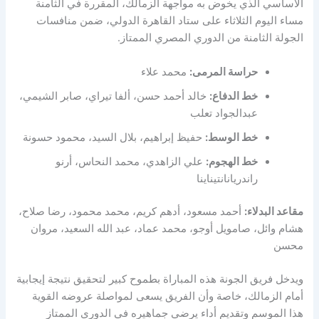
الأساسي الذي يخوض به مواجهة الزمالك، المقررة في الثامنة
مساء اليوم الثلاثاء على ستاد القاهرة الدولي، ضمن منافسات
الجولة الثامنة من الدوري المصري الممتاز.
حراسة المرمى:
محمد علاء
خط الدفاع:
خالد أحمد حسن، ألفا تيراي، صابر الشيمي،
عبدالجواد تعلب
خط الوسط:
حفيظ إبراهيم، بلال السيد، محمود حسونة
خط الهجوم:
علي الزاهدي، محمد النحاس، أرنو
راندريانانتيناينا
مقاعد البدلاء:
أحمد مسعود، أدهم كريم، محمد محمود، رضا صلاح،
هشام وائل، صامويل أوجو، محمد عماد، عبد الله السعيد، مروان
محسن
ويدخل فريق الجونة هذه المباراة بطموح كبير لتحقيق نتيجة إيجابية
أمام الزمالك، خاصة وأن الفريق يسعى لمواصلة عروضه القوية
هذا الموسم وتقديم أداء يرضي جماهيره في الدوري الممتاز