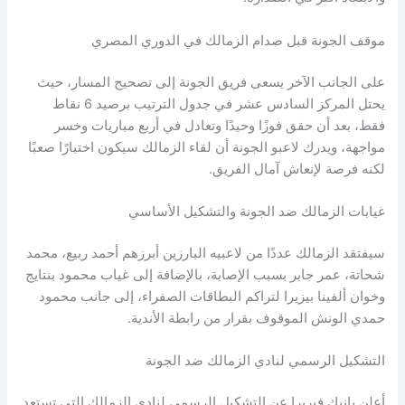
موقف الجونة قبل صدام الزمالك في الدوري المصري
على الجانب الآخر يسعى فريق الجونة إلى تصحيح المسار، حيث
يحتل المركز السادس عشر في جدول الترتيب برصيد 6 نقاط
فقط، بعد أن حقق فوزًا وحيدًا وتعادل في أربع مباريات وخسر
مواجهة، ويدرك لاعبو الجونة أن لقاء الزمالك سيكون اختبارًا صعبًا
لكنه فرصة لإنعاش آمال الفريق.
غيابات الزمالك ضد الجونة والتشكيل الأساسي
سيفتقد الزمالك عددًا من لاعبيه البارزين أبرزهم أحمد ربيع، محمد
شحاتة، عمر جابر بسبب الإصابة، بالإضافة إلى غياب محمود بنتايج
وخوان ألفينا بيزيرا لتراكم البطاقات الصفراء، إلى جانب محمود
حمدي الونش الموقوف بقرار من رابطة الأندية.
التشكيل الرسمي لنادي الزمالك ضد الجونة
أعلن يانيك فيريرا عن التشكيل الرسمي لنادي الزمالك التي تستعد