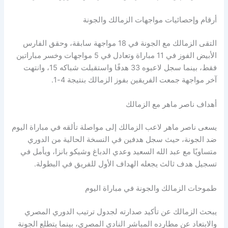
أرقام وإحصائيات مواجهات الزمالك والجونة
التقى الزمالك مع الجونة في 18 مواجهة سابقة، وحقق الفارس
الأبيض الفوز في 11 مباراة وتعادل في 5 مواجهات وخسر مباراتين
فقط، بينما سجل لاعبوه 33 هدفًا واستقبلت شباكه 15، وانتهت
آخر مواجهة جمعت الفريقين بفوز الزمالك بنتيجة 4-1.
أهداف ناصر ماهر مع الزمالك
يسعى ناصر ماهر لاعب الزمالك إلى مواصلة تألقه في مباراة اليوم
ضد الجونة، حيث سجل هدفين في النسخة الحالية من الدوري
متساويًا مع عبد الله السعيد وعدي الدباغ وشيكو بانزا، ويأمل في
تسجيل هدف ثالث يجعله الهداف الأول للفريق في البطولة.
طموحات الزمالك والجونة في مباراة اليوم
يبحث الزمالك عن تأكيد صدارته لجدول ترتيب الدوري المصري
والابتعاد عن مطارده المباشر النادي المصري، بينما يتطلع الجونة