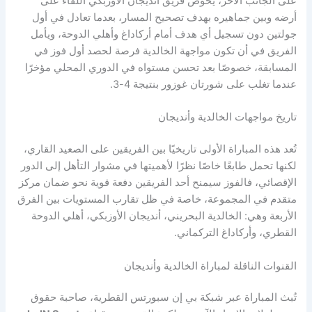
على الجانب الآخر، يخوض فريق أنديجان الأوزبكي اللقاء على
أرضه وبين جماهيره بهدف تصحيح المسار، بعدما تعادل في أول
جولتين دون تسجيل أي هدف أمام أركاداغ وأهلي الدوحة، ويأمل
الفريق في أن تكون مواجهة الخالدية فرصة لحصد أول فوز في
المسابقة، خصوصًا بعد تحسن مستواه في الدوري المحلي مؤخرًا
عندما تغلب على شورتان غوزور بنتيجة 4-3.
تاريخ مواجهات الخالدية وأنديجان
تُعد هذه المباراة الأولى تاريخيًا بين الفريقين على الصعيد القاري،
لكنها تحمل طابعًا خاصًا نظرًا لأهميتها في مشوار التأهل إلى الدور
الإقصائي، فالفوز سيمنح أحد الفريقين دفعة قوية نحو ضمان مركز
متقدم في المجموعة، خاصة في ظل تقارب المستويات بين الفرق
الأربعة وهي: الخالدية البحريني، أنديجان الأوزبكي، أهلي الدوحة
القطري، وأركاداغ التركماني.
القنوات الناقلة لمباراة الخالدية وأنديجان
تُبث المباراة عبر شبكة بي إن سبورتس القطرية، صاحبة حقوق