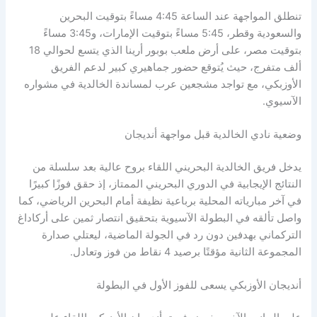
تنطلق المواجهة عند الساعة 4:45 مساءً بتوقيت البحرين
والسعودية وقطر، 5:45 مساءً بتوقيت الإمارات، و3:45 مساءً
بتوقيت مصر، على أرض ملعب بوبور أرينا الذي يتسع لحوالي 18
ألف متفرج، حيث يُتوقع حضور جماهيري كبير لدعم الفريق
الأوزبكي، مع تواجد مشجعين عرب لمساندة الخالدية في مشواره
الآسيوي.
وضعية نادي الخالدية قبل مواجهة أنديجان
يدخل فريق الخالدية البحريني اللقاء بروح عالية بعد سلسلة من
النتائج الإيجابية في الدوري البحريني الممتاز، إذ حقق فوزًا كبيرًا
في آخر مبارياته المحلية برباعية نظيفة أمام البحرين الرياضي، كما
واصل تألقه في البطولة الآسيوية بتحقيق انتصار ثمين على أركاداغ
التركماني بهدفين دون رد في الجولة الماضية، ليعتلي صدارة
المجموعة الثانية مؤقتًا برصيد 4 نقاط من فوز وتعادل.
أنديجان الأوزبكي يسعى للفوز الأول في البطولة