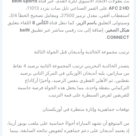
بث بطولات الاتحاد الآسيوي لكرة القدم، عبر قناة
beIN Sports
AFC 2 HD
على القمر الصناعي نايل سات بتردد 11013،
استقطاب أفقي، معدل ترميز 27500، ومعامل تصحيح الخطأ 3/4،
وسيتولى التعليق
باسم الزير
، كما تنقل قناة
الكأس 8
اللقاء بتعليق
هيكل الصغير
، إضافة إلى بث رقمي مباشر عبر تطبيق
beIN
.
CONNECT
ترتيب مجموعة الخالدية وأنديجان قبل الجولة الثالثة
يتصدر الخالدية البحريني ترتيب المجموعة الثانية برصيد 4 نقاط
من مباراتين، يليه أنديجان الأوزبكي في المركز الثاني برصيد
نقطتين، ثم الأهلي القطري بنفس الرصيد، وأخيرًا أركاداغ
التركماني بنقطة واحدة، مما يجعل هذه الجولة فرصة حاسمة
للفريقين لفرض السيطرة على قمة الترتيب.
توقعات جماهيرية وإثارة منتظرة في أوزبكستان
من المتوقع أن تشهد المباراة أجواءً حماسية على ملعب بوبور أرينا،
إذ يعتمد أنديجان على دعم جماهيره لتعويض نتائجه السابقة، بينما