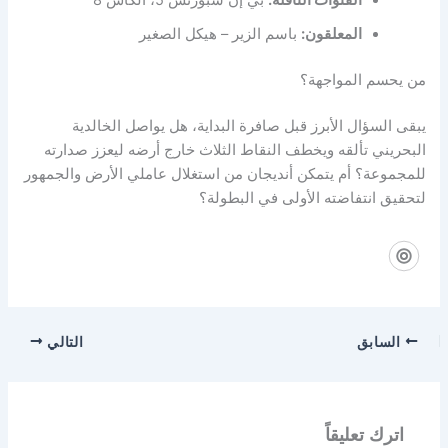
القنوات الناقلة:
بي إن سبورتس 5، الكأس 8
المعلقون:
باسم الزير – هيكل الصغير
من يحسم المواجهة؟
يبقى السؤال الأبرز قبل صافرة البداية، هل يواصل الخالدية
البحريني تألقه ويخطف النقاط الثلاث خارج أرضه ليعزز صدارته
للمجموعة؟ أم يتمكن أنديجان من استغلال عاملي الأرض والجمهور
لتحقيق انتفاضته الأولى في البطولة؟
السابق
التالي
اترك تعليقاً