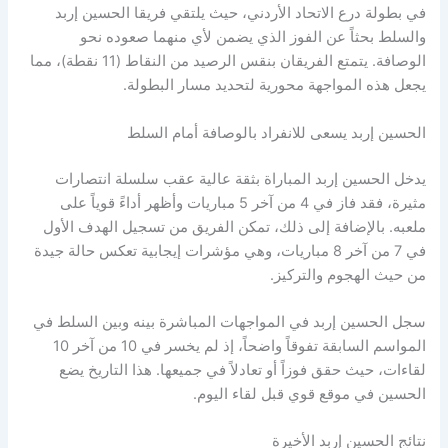
في بطولة درع الاتحاد الأردني، حيث يلتقي فريقا الحسين إربد
والسلط بحثاً عن الفوز الذي يضمن لأي منهما صعوده نحو
الوصافة. يتمتع الفريقان بنقس الرصيد من النقاط (11 نقطة)، مما
يجعل هذه المواجهة محورية لتحديد مسار البطولة.
الحسين إربد يسعى للانفراد بالوصافة أمام السلط
يدخل الحسين إربد المباراة بثقة عالية عقب سلسلة انتصارات
مثيرة، فقد فاز في 4 من آخر 5 مباريات وأظهر أداءً قوياً على
ملعبه. بالإضافة إلى ذلك، تمكن الفريق من تسجيل الهدف الأول
في 7 من آخر 8 مباريات، وهي مؤشرات إيجابية تعكس حالة جيدة
من حيث الهجوم والتركيز.
سجل الحسين إربد في المواجهات المباشرة بينه وبين السلط في
المواسم السابقة تفوقاً واضحاً، إذ لم يخسر في 10 من آخر 10
لقاءات، حيث حقق فوزاً أو تعادلاً في جميعها. هذا التاريخ يضع
الحسين في موقع قوي قبل لقاء اليوم.
نتائج الحسين إربد الأخيرة