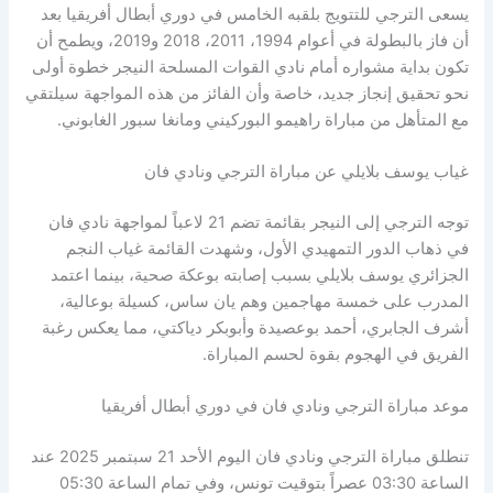
يسعى الترجي للتتويج بلقبه الخامس في دوري أبطال أفريقيا بعد
أن فاز بالبطولة في أعوام 1994، 2011، 2018 و2019، ويطمح أن
تكون بداية مشواره أمام نادي القوات المسلحة النيجر خطوة أولى
نحو تحقيق إنجاز جديد، خاصة وأن الفائز من هذه المواجهة سيلتقي
مع المتأهل من مباراة راهيمو البوركيني ومانغا سبور الغابوني.
غياب يوسف بلايلي عن مباراة الترجي ونادي فان
توجه الترجي إلى النيجر بقائمة تضم 21 لاعباً لمواجهة نادي فان
في ذهاب الدور التمهيدي الأول، وشهدت القائمة غياب النجم
الجزائري يوسف بلايلي بسبب إصابته بوعكة صحية، بينما اعتمد
المدرب على خمسة مهاجمين وهم يان ساس، كسيلة بوعالية،
أشرف الجابري، أحمد بوعصيدة وأبوبكر دياكتي، مما يعكس رغبة
الفريق في الهجوم بقوة لحسم المباراة.
موعد مباراة الترجي ونادي فان في دوري أبطال أفريقيا
تنطلق مباراة الترجي ونادي فان اليوم الأحد 21 سبتمبر 2025 عند
الساعة 03:30 عصراً بتوقيت تونس، وفي تمام الساعة 05:30