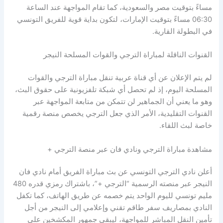
مساءً بتوقيت مصر والسعودية، كما تقام المواجهة عند الساعة
06:30 مساءً بتوقيت الإمارات، لتكون بداية قوية للفريق التونسي
في البطولة القارية.
القنوات الناقلة لمباراة الترجي والقوات المسلحة النيجر
لم يتم الإعلان عن أي قناة عربية تنقل مباراة الترجي والقوات
المسلحة اليوم، إذ لم تحصل أي شبكة تلفزيونية على حقوق البث،
وهو ما يعني أن الجماهير لن تتمكن من متابعة المواجهة عبر
القنوات التقليدية، الأمر الذي جعل الترجي يخصص منصة رقمية
خاصة لبث اللقاء.
مشاهدة مباراة الترجي ونادي فان عبر منصة الترجي +
أعلن نادي الترجي التونسي عن بث مباراة الفريق أمام نادي فان
النيجر عبر منصته الرسمية “الترجي +”، باشتراك رمزي قدره 480
مليم تونسي لليوم الواحد يتم خصمه عن طريق الهاتف، كما تكفل
النادي بمصاريف سفر طاقم تقني وإعلامي إلى النيجر من أجل
تأمين النقل المباشر للمواجهة، ليبقى جمهور المكشخين على