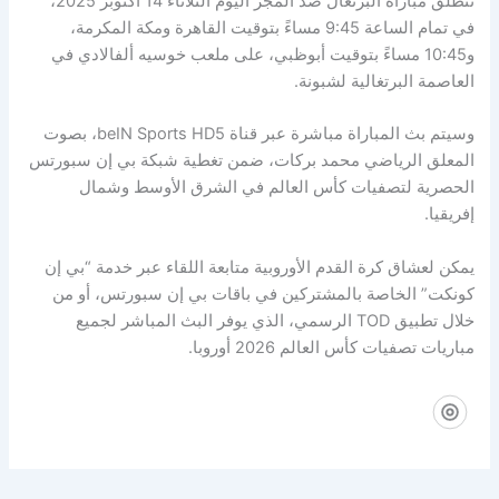
تنطلق مباراة البرتغال ضد المجر اليوم الثلاثاء 14 أكتوبر 2025،
في تمام الساعة 9:45 مساءً بتوقيت القاهرة ومكة المكرمة،
و10:45 مساءً بتوقيت أبوظبي، على ملعب خوسيه ألفالادي في
العاصمة البرتغالية لشبونة.
وسيتم بث المباراة مباشرة عبر قناة beIN Sports HD5، بصوت
المعلق الرياضي محمد بركات، ضمن تغطية شبكة بي إن سبورتس
الحصرية لتصفيات كأس العالم في الشرق الأوسط وشمال
إفريقيا.
يمكن لعشاق كرة القدم الأوروبية متابعة اللقاء عبر خدمة “بي إن
كونكت” الخاصة بالمشتركين في باقات بي إن سبورتس، أو من
خلال تطبيق TOD الرسمي، الذي يوفر البث المباشر لجميع
مباريات تصفيات كأس العالم 2026 أوروبا.