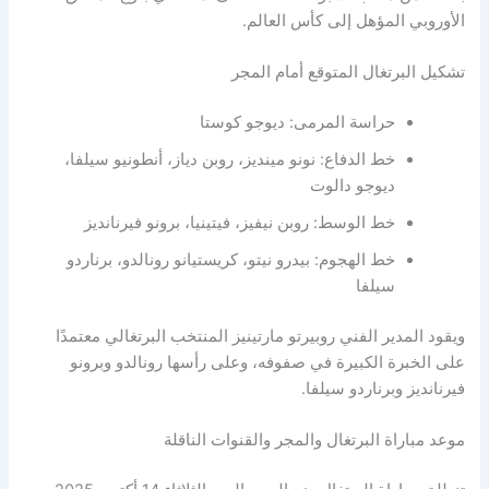
الأوروبي المؤهل إلى كأس العالم.
تشكيل البرتغال المتوقع أمام المجر
حراسة المرمى: ديوجو كوستا
خط الدفاع: نونو مينديز، روبن دياز، أنطونيو سيلفا،
ديوجو دالوت
خط الوسط: روبن نيفيز، فيتينيا، برونو فيرنانديز
خط الهجوم: بيدرو نيتو، كريستيانو رونالدو، برناردو
سيلفا
ويقود المدير الفني روبيرتو مارتينيز المنتخب البرتغالي معتمدًا
على الخبرة الكبيرة في صفوفه، وعلى رأسها رونالدو وبرونو
فيرنانديز وبرناردو سيلفا.
موعد مباراة البرتغال والمجر والقنوات الناقلة