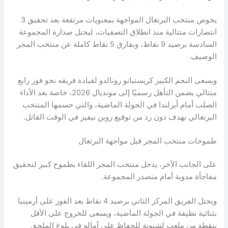
يخوض منتخب البرتغال المواجهة بمعنويات مرتفعة بعد تحقيق 3
انتصارات متتالية منذ انطلاق التصفيات، ليحتل صدارة المجموعة
السادسة برصيد 9 نقاط، وبفارق 5 نقاط كاملة عن منتخب المجر
الوصيف.
ويسعى النجم الكبير كريستيانو رونالدو لقيادة فريقه نحو فوز رابع
متتالي يضمن التأهل رسميًا إلى مونديال 2026، خاصة بعد الأداء
الصلب أمام أيرلندا في الجولة الماضية، والتي حسمها المنتخب
البرتغالي بهدف دون رد من توقيع روبن نيفيز في الوقت القاتل.
طموحات منتخب المجر قبل مواجهة البرتغال
على الجانب الآخر، يدخل منتخب المجر اللقاء بطموح كبير لتحقيق
مفاجأة مدوية أمام متصدر المجموعة.
ويحتل الفريق المركز الثاني برصيد 4 نقاط بعد الفوز على أرمينيا
بثنائية نظيفة في الجولة الماضية، ويسعى للخروج على الأقل
بنقطة من ملعب لشبونة للحفاظ على آماله في بلوغ الملحق