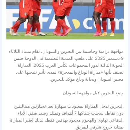
ة درامية وحاسمة بين البحرين والسودان، تقام مساء الثلاثاء
9 ديسمبر 2025 على ملعب المدينة التعليمية في الدوحة ضمن
الجولة الثالثة لدور المجموعات بكأس العرب 2025. المباراة
بأنها «مباراة الوداع والمعجزة» لمدى تأثير نتيجتها على
السودان وبحالة وداع مؤكد للبحرين.
لبحرين قبل مواجهة السودان
ين تدخل المباراة بمعنويات منهارة بعد خسارتين متتاليتين
دون نقاط، سجلت شباكها 7 أهداف وتملك رصيد صفر. الأداء
عي تهاوى والهجوم محدود بهدفين فقط، لذلك تُعتبر المباراة
ة خروج شرفي للفريق.