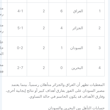
متأهل
العراق
6
2
4-1
رسمياً
متأهل
الجزائر
4
2
5-1
رسمياً
على
السودان
1
2
0-2
حافة
الخروج
مضروب
البحرين
0
2
2-7
وودع
يات تظهر أن العراق والجزائر متأهلان رسمياً، بينما يعتمد
السودان على الفوز بفارق أهداف كبير أو نتائج إيجابية أخرى،
 الأهداف قد يكون الحاسم في حالة التساوي.
ت التأهل بين البحرين والسودان