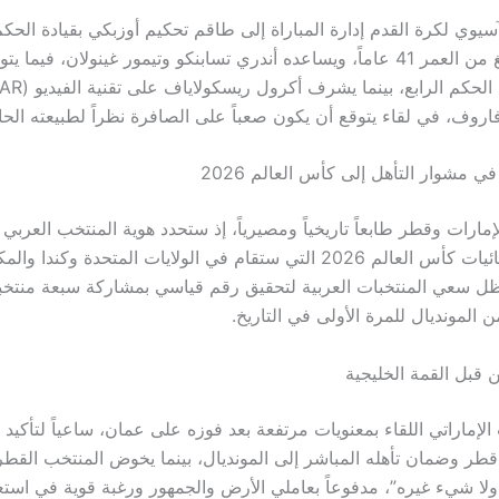
لآسيوي لكرة القدم إدارة المباراة إلى طاقم تحكيم أوزبكي بقيادة الحك
البالغ من العمر 41 عاماً، ويساعده أندري تسابنكو وتيمور غينولان، فيما
روف، في لقاء يتوقع أن يكون صعباً على الصافرة نظراً لطبيعته الح
في مشوار التأهل إلى كأس العالم 2026
إمارات وقطر طابعاً تاريخياً ومصيرياً، إذ ستحدد هوية المنتخب العرب
المتأهل إلى نهائيات كأس العالم 2026 التي ستقام في الولايات المتحدة وكن
ل سعي المنتخبات العربية لتحقيق رقم قياسي بمشاركة سبعة منتخب
المونديال للمرة الأولى في التاريخ.
ن قبل القمة الخليجية
لإماراتي اللقاء بمعنويات مرتفعة بعد فوزه على عمان، ساعياً لتأكيد 
 قطر وضمان تأهله المباشر إلى المونديال، بينما يخوض المنتخب القطر
ولا شيء غيره”، مدفوعاً بعاملي الأرض والجمهور ورغبة قوية في استعا