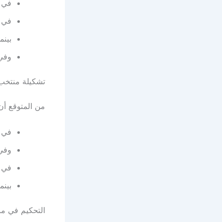
في ح
في ا
بينم
وفي 
تشكيلة منتخب
من المتوقع أن 
في 
وفي 
في ا
بينم
التحكيم في مب