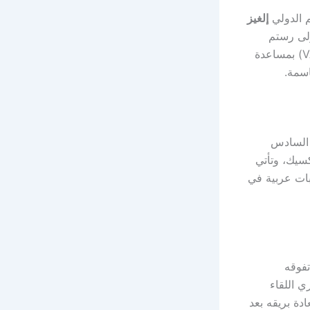
م الدولي
إلغيز
 يتولى رستم
لطفيلين مهمة الحكم الرابع، بينما يشرف أكرول ريسكولاياف على تقنية الفيديو (VAR) بمساعدة
اسمة.
ي السادس
دا والمكسيك، وتأتي
ات عربية في
تفوقه
ي اللقاء
دة بريقه بعد