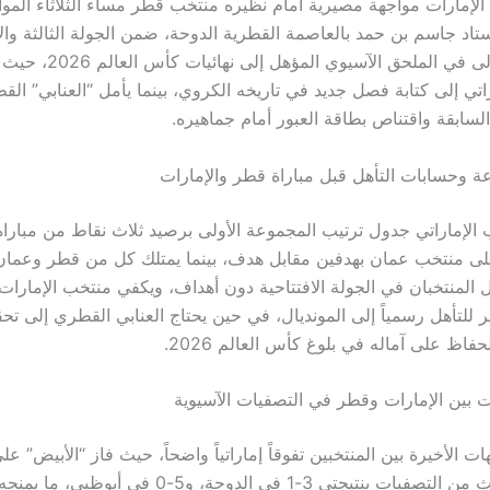
ى استاد جاسم بن حمد بالعاصمة القطرية الدوحة، ضمن الجولة الثالثة وا
المجموعة الأولى في الملحق الآسيوي المؤهل
راتي إلى كتابة فصل جديد في تاريخه الكروي، بينما يأمل “العنابي” ال
لسابقة واقتناص بطاقة العبور أمام جماهيره.
ة وحسابات التأهل قبل مباراة قطر والإمارات
 الإماراتي جدول ترتيب المجموعة الأولى برصيد ثلاث نقاط من مباراة 
على منتخب عمان بهدفين مقابل هدف، بينما يمتلك كل من قطر وعمان
ل المنتخبان في الجولة الافتتاحية دون أهداف، ويكفي منتخب الإمارات 
 للتأهل رسمياً إلى المونديال، في حين يحتاج العنابي القطري إلى تحق
حفاظ على آماله في بلوغ كأس العالم 2026.
ات بين الإمارات وقطر في التصفيات الآسيوية
 الأخيرة بين المنتخبين تفوقاً إماراتياً واضحاً، حيث فاز “الأبيض” على
في الدور الثالث من التصفيات بنتيجتي 3-1 في الدوحة، و5-0 