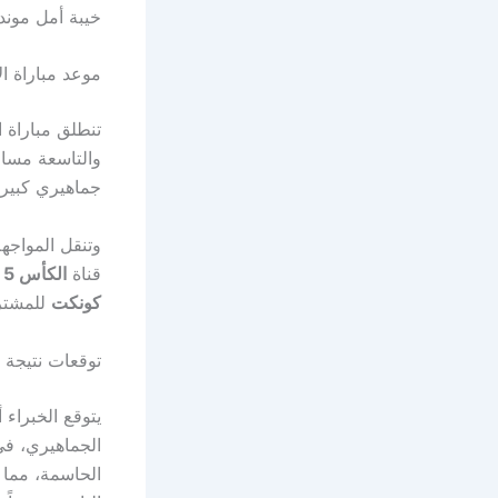
خيبة أمل مونديال 2022، حيث خرج من ال
موعد مباراة ال
تنطلق مباراة 
والتاسعة مسا
جماهيري كبير 
وتنقل المواجه
قناة
الكأس 5
ب
كونكت
للمشتر
توقعات نتيجة م
يتوقع الخبراء
الجماهيري، في
الحاسمة، مما 