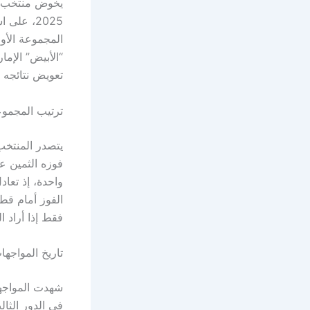
2025، عل
“الأبيض” الإما
تعويض نتائجه ا
ترتيب المجموع
يتصدر المنتخب
فوزه الثمين 
واحدة، إذ تعاد
الفوز أمام قطر
فقط إذا أراد ال
تاريخ المواجه
شهدت المواجهات