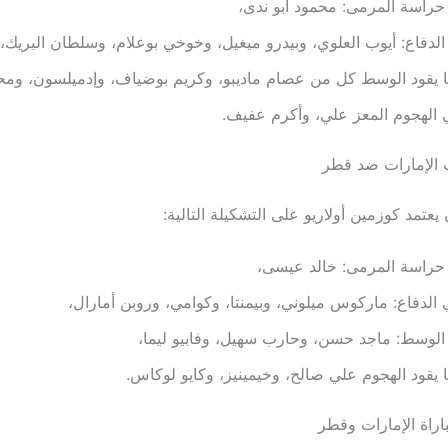
راسة المرمى: محمود أبو ندى،
لدفاع: أيوب العلوي، وبيدرو ميغيل، وخوخي بوعلام، وسلطان البريك،
ا يقود الوسط كل من عصام ماديبو، وكريم بوضياف، وإدميلسون، ومح
الهجوم المعز علي، وأكرم عفيف.
 الإمارات ضد قطر
يعتمد كوزمين أولاريو على التشكيلة التالية:
حراسة المرمى: خالد عيسى،
الدفاع: ماركوس ميلوني، وبيمنتا، وكوامي، وروبن أمارال،
لوسط: ماجد حسن، وحارب سهيل، وفابيو ليما،
ا يقود الهجوم علي صالح، وخيمينيز، وكايو لوكاس.
اراة الإمارات وقطر