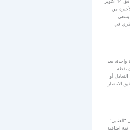
يخوض منتخب الإمارات مواجهة مصيرية أمام نظيره منتخب قطر مساء الثلاثاء الموافق 14 أكتوبر
لأخيرة من
 إلى نهائيات كأس العالم 2026، حيث يسعى
قطري في
واحدة، بعد
 نقطة
التعادل أو
يق الانتصار
 “العنابي”
في أبوظبي، ما يمنحه ثقة إضافية