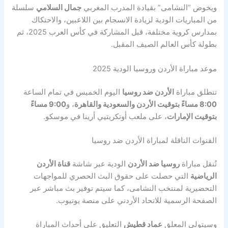
ويخوض “النشامى” بقيادة المدرب المغربي
جمال السلامي
سلسلة
من المباريات الودية لزيادة الانسجام بين اللاعبين، والاحتكاك
بمدارس كروية مختلفة، قبل المشاركة في كأس العرب 2025، ثم
بطولة كأس العالم الصيف المقبل.
موعد مباراة الأردن وروسيا الودية 2025
تنطلق مباراة
الأردن ضد روسيا
اليوم الخميس في تمام الساعة
8:00 مساءً بتوقيت الأردن والسعودية والقاهرة
، و
9:00 مساءً
بتوقيت الإمارات
، على ملعب أوتكريتيي أرينا في موسكو.
القنوات الناقلة لمباراة الأردن ضد روسيا
تُنقل مباراة
روسيا ضد الأردن
الودية عبر شاشة
قناة الأردن
الرياضية
التي حصلت على حقوق البث الحصري للمواجهات
التحضيرية لمنتخب النشامى، كما سيتم توفير بث مباشر عبر
الصفحة الرسمية للاتحاد الأردني على منصة يوتيوب.
وسيتولى المعلق
عماد قطيش
التعليق على أحداث المباراة