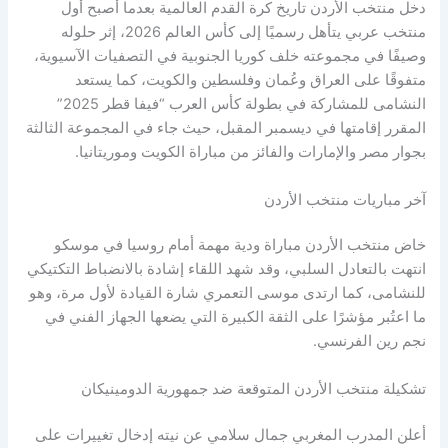
دخل منتخب الأردن تاريخ كرة القدم العالمية بعدما أصبح أول
منتخب عربي يتأهل رسميًا إلى كأس العالم 2026، إثر حلوله
وصيفًا في مجموعته خلف كوريا الجنوبية في التصفيات الآسيوية،
متفوقًا على العراق وعُمان وفلسطين والكويت، كما يستعد
النشامى للمشاركة في بطولة كأس العرب “فيفا قطر 2025”
المقرر إقامتها في ديسمبر المقبل، حيث جاء في المجموعة الثالثة
بجوار مصر والإمارات والفائز من مباراة الكويت وموريتانيا.
آخر مباريات منتخب الأردن
خاض منتخب الأردن مباراة ودية مهمة أمام روسيا في موسكو
انتهت بالتعادل السلبي، وقد شهد اللقاء إشادة بالانضباط التكتيكي
للنشامى، كما ارتدى موسى التعمري شارة القيادة لأول مرة، وهو
ما اعتُبر مؤشرًا على الثقة الكبيرة التي يضعها الجهاز الفني في
نجم رين الفرنسي.
تشكيلة منتخب الأردن المتوقعة ضد جمهورية الدومينيكان
أعلن المدرب المغربي جمال سلامي عن نيته إدخال تغييرات على