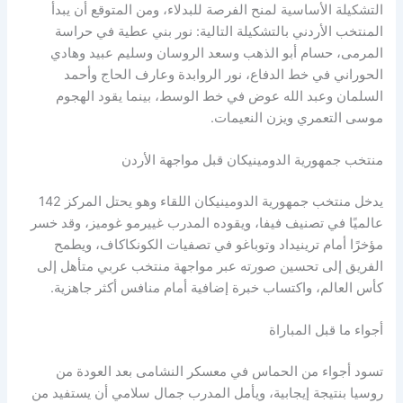
التشكيلة الأساسية لمنح الفرصة للبدلاء، ومن المتوقع أن يبدأ
المنتخب الأردني بالتشكيلة التالية: نور بني عطية في حراسة
المرمى، حسام أبو الذهب وسعد الروسان وسليم عبيد وهادي
الحوراني في خط الدفاع، نور الروابدة وعارف الحاج وأحمد
السلمان وعبد الله عوض في خط الوسط، بينما يقود الهجوم
موسى التعمري ويزن النعيمات.
منتخب جمهورية الدومينيكان قبل مواجهة الأردن
يدخل منتخب جمهورية الدومينيكان اللقاء وهو يحتل المركز 142
عالميًا في تصنيف فيفا، ويقوده المدرب غييرمو غوميز، وقد خسر
مؤخرًا أمام ترينيداد وتوباغو في تصفيات الكونكاكاف، ويطمح
الفريق إلى تحسين صورته عبر مواجهة منتخب عربي متأهل إلى
كأس العالم، واكتساب خبرة إضافية أمام منافس أكثر جاهزية.
أجواء ما قبل المباراة
تسود أجواء من الحماس في معسكر النشامى بعد العودة من
روسيا بنتيجة إيجابية، ويأمل المدرب جمال سلامي أن يستفيد من