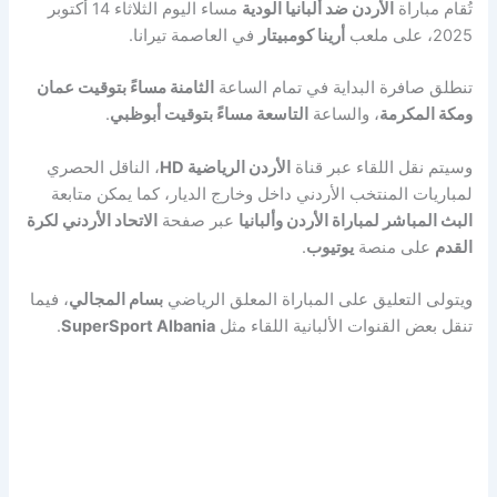
تُقام مباراة
الأردن ضد ألبانيا الودية
مساء اليوم الثلاثاء 14 أكتوبر
2025، على ملعب
أرينا كومبيتار
في العاصمة تيرانا.
تنطلق صافرة البداية في تمام الساعة
الثامنة مساءً بتوقيت عمان
ومكة المكرمة
، والساعة
التاسعة مساءً بتوقيت أبوظبي
.
وسيتم نقل اللقاء عبر قناة
الأردن الرياضية HD
، الناقل الحصري
لمباريات المنتخب الأردني داخل وخارج الديار، كما يمكن متابعة
البث المباشر لمباراة الأردن وألبانيا
عبر صفحة
الاتحاد الأردني لكرة
القدم
على منصة
يوتيوب
.
ويتولى التعليق على المباراة المعلق الرياضي
بسام المجالي
، فيما
تنقل بعض القنوات الألبانية اللقاء مثل
SuperSport Albania
.