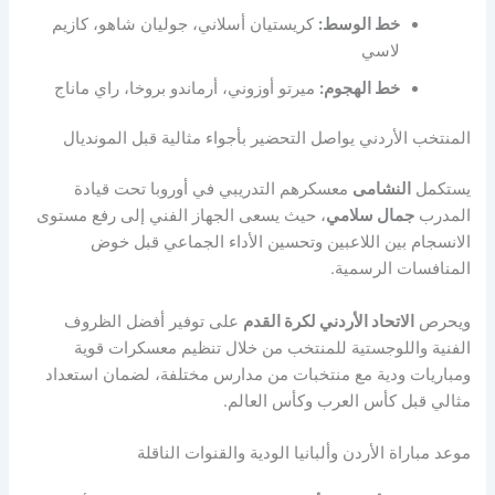
خط الوسط:
كريستيان أسلاني، جوليان شاهو، كازيم
لاسي
خط الهجوم:
ميرتو أوزوني، أرماندو بروخا، راي ماناج
المنتخب الأردني يواصل التحضير بأجواء مثالية قبل المونديال
يستكمل
النشامى
معسكرهم التدريبي في أوروبا تحت قيادة
المدرب
جمال سلامي
، حيث يسعى الجهاز الفني إلى رفع مستوى
الانسجام بين اللاعبين وتحسين الأداء الجماعي قبل خوض
المنافسات الرسمية.
ويحرص
الاتحاد الأردني لكرة القدم
على توفير أفضل الظروف
الفنية واللوجستية للمنتخب من خلال تنظيم معسكرات قوية
ومباريات ودية مع منتخبات من مدارس مختلفة، لضمان استعداد
مثالي قبل كأس العرب وكأس العالم.
موعد مباراة الأردن وألبانيا الودية والقنوات الناقلة