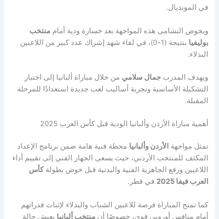
في المونديال.
ويخوض النشامى هذه المواجهة بعد خسارة ودية أمام
منتخب
بوليفيا
بنتيجة (1-0)، في لقاء شهد إشراك عدد كبير من اللاعبين
البدلاء.
ويهدف المدرب
جمال سلامي
من خلال مباراة ألبانيا إلى اختبار
التشكيلة الأساسية وتجربة أساليب لعب جديدة استعدادًا للمرحلة
المقبلة.
أهمية مباراة الأردن وألبانيا الودية قبل كأس العرب 2025
تمثل مواجهة
الأردن وألبانيا
محطة فنية هامة ضمن برنامج الإعداد
المكثف للمنتخب الأردني، حيث يسعى الجهاز الفني إلى تقييم أداء
اللاعبين ورفع الجاهزية الفنية والبدنية قبل خوض بطولة
كأس
العرب فيفا 2025
في قطر.
كما تمنح المباراة فرصة للاعبين الشباب والبدلاء لإثبات قدراتهم
أمام منافس أوروبي قوي، خصوصًا أن
منتخب ألبانيا
يعيش حالة