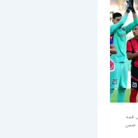
ي قمة
، ضمن