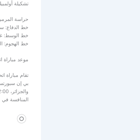
تشكيلة أولمبي
حراسة المرمى
خط الدفاع: س
خط الوسط: غيل
خط الهجوم: ا
موعد مباراة ات
تقام مباراة ات
المنافسة في ا