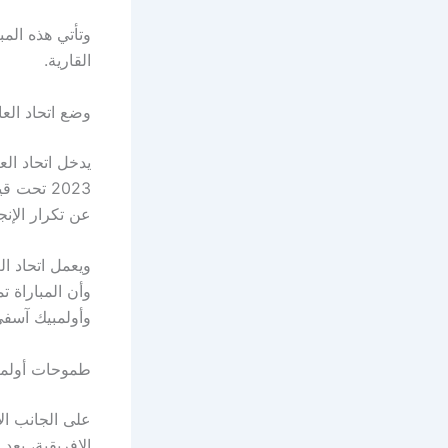
وتأتي هذه المب
القارية.
وضع اتحاد العا
يدخل اتحاد الع
2023 تحت
عن تكرار الإنج
ويعمل اتحاد ا
وأن المباراة ت
وأولمبيك آسفي
طموحات أولمبي
على الجانب ال
الإفريقية، بع