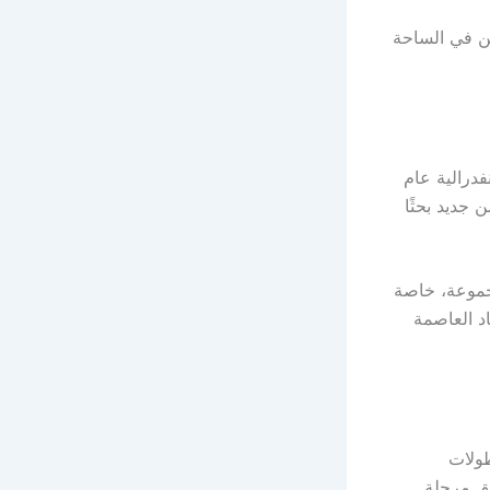
قين في الساحة
فدرالية عام
 جديد بحثًا
جموعة، خاصة
اد العاصمة
طولات
يق مرحلة