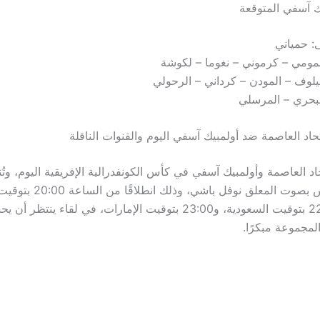
ك آسفي المتوقعة
: حمياني
مومي – كرموني – نغوما – لكوشة
وف – المودن – كرداني – الرحولي
لبحري – المرسلي
حاد العاصمة ضد أولمبيك آسفي اليوم والقنوات الناقلة
حاد العاصمة وأولمبيك آسفي في كأس الكونفدرالية الإفريقية اليوم، وتُ
بي إن سبورتس بصوت المعلق نوفل باشي، 
والجزائر، 22:00 بتوقيت السعودية، و23:00 بتوقيت الإمارات، في لقاء ي
لمجموعة مبكرًا.