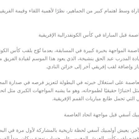
اراة وسط اهتمام كبير من الجماهير، نظرًا لأهمية اللقاء وقيمة الفري
صمة قبل المباراة في كأس الكونفدرالية الإفريقية
اصمة المواجهة بخبرة كبيرة في المسابقة، بعدما تُوّج بلقب كأس الكون
 قيادة المدرب عبد الحق بنشيخة، الذي يعود هذا الموسم لقيادة الفريق من
از وإضافة لقب إفريقي آخر إلى خزائن النادي.
لعاصمة على استغلال خبرته في البطولة لتعزيز فرصه في صدارة الم
مثل اختبارًا حقيقيًا لطموحاته، وهو ما يشبه المواجهات الكبرى مثل اتح
 التي تحمل طابع مباريات القمم الإفريقية.
ك آسفي قبل مواجهة اتحاد العاصمة
آخر، يعيش أولمبيك آسفي لحظة تاريخية بالمشاركة لأول مرة في الب
د فوزه بلقب كأس العرش المغربي على حساب نهضة بركان. وبدأ الفر