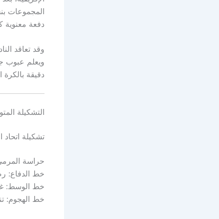
المجموعات بنج
دفعة معنوية كب
وقد تعاقد النا
ويعلم عبوب جي
دقيقة بالكرة 
التشكيلة المتو
تشكيلة اتحاد ا
حراسة المرمى
خط الدفاع: رض
خط الوسط: غشة
خط الهجوم: تن