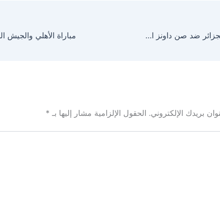
مباراة مولودية الجزائر ضد صن داونز اليوم في دوري أبطال إفريقيا
ان بريدك الإلكتروني.
الحقول الإلزامية مشار إليها بـ
*