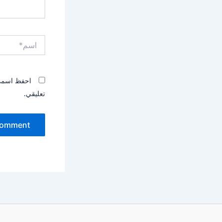
اسم*
احفظ اسمي، 
تعليقي.