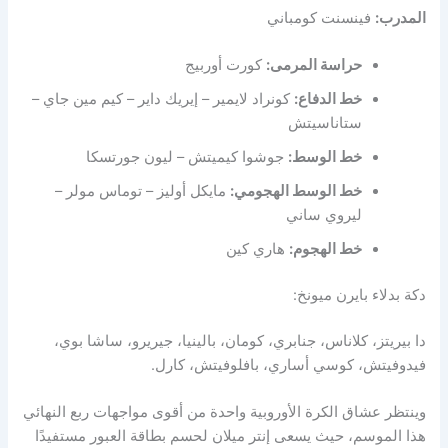
المدرب:
فينسنت كومباني
حراسة المرمى:
كورت أوربيج
خط الدفاع:
كونراد لايمير – إيريك داير – كيم مين جاي –
ستاناسيتش
خط الوسط:
جوشوا كيميتش – ليون جورتسكا
خط الوسط الهجومي:
مايكل أوليز – توماس مولر –
ليروي ساني
خط الهجوم:
هاري كين
دكة بدلاء بايرن ميونخ:
دا بيريتز، كلاناس، جنابري، كومان، بالينيا، جيريرو، ساشا بوي،
فيدوفيتش، كوسي أساري، بافلوفيتش، كارل.
وينتظر عشاق الكرة الأوروبية واحدة من أقوى مواجهات ربع النهائي
هذا الموسم، حيث يسعى إنتر ميلان لحسم بطاقة العبور مستفيدًا