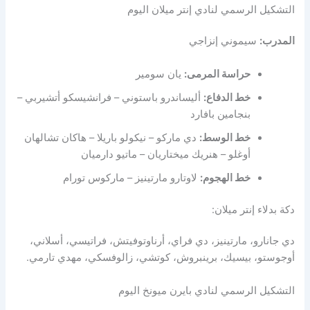
التشكيل الرسمي لنادي إنتر ميلان اليوم
المدرب:
سيموني إنزاجي
حراسة المرمى:
يان سومير
خط الدفاع:
أليساندرو باستوني – فرانشيسكو أتشيربي –
بنجامين بافارد
خط الوسط:
دي ماركو – نيكولو باريلا – هاكان تشالهان
أوغلو – هنريك ميختاريان – ماتيو دارميان
خط الهجوم:
لاوتارو مارتينيز – ماركوس تورام
دكة بدلاء إنتر ميلان:
دي جانارو، مارتينيز، دي فراي، أرناوتوفيتش، فراتيسي، أسلاني،
أوجوستو، بيسيك، برينبروش، كوتشي، زالوفسكي، مهدي تارمي.
التشكيل الرسمي لنادي بايرن ميونخ اليوم