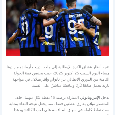
تتجه أنظار عشاق الكرة الإيطالية إلى ملعب دييجو أرماندو مارادونا
مساء اليوم السبت 25 أكتوبر 2025، حيث يحتضن قمة الجولة
الثامنة من الدوري الإيطالي بين
نابولي وإنتر ميلان
، في مواجهة
نارية تحمل طابعًا ثأريًا وتنافسًا مباشرًا على القمة.
يدخل
الإنتر ونابولي
المباراة برصيد 15 نقطة لكلٍ منهما، خلف
المتصدر
ميلان
بفارق نقطتين فقط، مما يجعل نتيجة اللقاء بمثابة
ست نقاط كاملة في سباق المنافسة على لقب الكالتشيو هذا