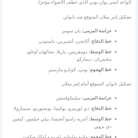
الواعد أنجي يوان بوني الذي خطف الأضواء مؤخرًا.
تشكيل إنتر ميلان المتوقع ضد نابولي
حراسة المرمى:
يان سومر
خط الدفاع:
أكانجي، أتشيربي، باستوني
خط الوسط:
دومفريس، باريلا، تشالهان أوغلو،
مخيتريان، ديماركو
خط الهجوم:
بوني، لاوتارو مارتينيز
تشكيل نابولي المتوقع أمام إنتر ميلان
حراسة المرمى:
ميلينكوفيتش
خط الدفاع:
دي لورينزو، بوكيما، بونجيورنو، سبينازولا
خط الوسط:
أندريه زامبو أنجيسا، بيلي جيلمور، كيفين
دي بروين
خط الهجوم:
ماتيو بوليتانو، لورينزو لوكا، سكوت