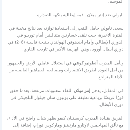
الموسم.
نابولي ضد إنتر ميلان.. قمة إيطالية بنكهة الصدارة
يسعى
نابولي
حامل اللقب إلى استعادة توازنه بعد نتائج مخيبة في
الفترة الأخيرة، حيث تلقى خسارتين متتاليتين أمام تورينو في
الدوري الإيطالي وأمام آيندهوفن الهولندي بنتيجة قاسية (6-2) في
دوري أبطال أوروبا، وهي الهزيمة الأكبر في تاريخه القاري.
ويأمل المدرب
أنطونيو كونتي
في استغلال عاملي الأرض والجمهور
من أجل العودة لطريق الانتصارات ومصالحة الجماهير الغاضبة من
الأداء المتراجع.
في المقابل، يدخل
إنتر ميلان
اللقاء بمعنويات مرتفعة، بعدما حقق
فوزًا عريضًا برباعية نظيفة على يونيون سان جيلواز البلجيكي في
دوري الأبطال.
الفريق بقيادة المدرب كريستيان كيفو يظهر بثبات واضح في الأداء،
مع تألق المهاجمين لاوتارو مارتينيز وماركوس تورام، إضافة إلى