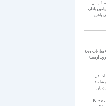
ضم كل من
يامين بافارد
.
ف ياشين
 ودية
ي، أرمينيا
ات قوية
رشلونة،
يك داير
.
في افتتاح الدوري الفرنسي يوم 16