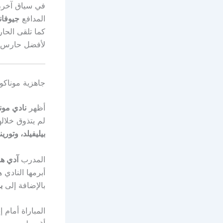
في سياق آخر،
المدافع
جيوفان
كما تلقى الح
لأفضل حارس في ا
جاهزية موناكو 
أظهر
نادي مون
لم يتذوق خلال
بيليفيلد، وتورين
المدرب
آدي هو
أبرمها النادي 
بالإضافة إلى
ب
المباراة أمام إ