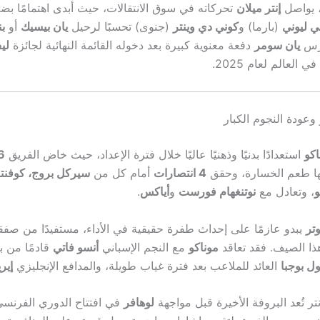
 يواصل
إنتر ميلان
تحركاته في سوق الانتقالات، حيث أبدى اهتمامًا ب
ي ليوني
(بارما) و
كوني دي وينتر
(جنوى) تحسبًا لرحيل
يان بيسيك
أو
بن
ارس
يان سومر
دفعة معنوية كبيرة بعد دخوله القائمة النهائية لجائزة
لي
لعالم لعام 2025.
وعودة النجوم الكبار
اكو
استعدادًا بدنيًا وذهنيًا عاليًا خلال فترة الإعداد، حيث خاض الفريق
6 مباريات
ها طعم الخسارة، وحقق
4 انتصارات
أمام كل من
سيركل بروج، كوفنتر
و
، وتعادل مع
نوتنغهام فورست
و
أياكس
.
تر
يبدو عازمًا على إحداث طفرة حقيقية في الأداء، مستفيدًا من صفق
هذا الصيف. فقد تعاقد
موناكو
مع النجم الإسباني
أنسو فاتي
قادمًا من ب
ول بوجبا
العائد للملاعب بعد فترة غياب طويلة، والمدافع الإنجليزي
إير
نتر تُعد البروفة الأخيرة قبل مواجهة
لوهافر