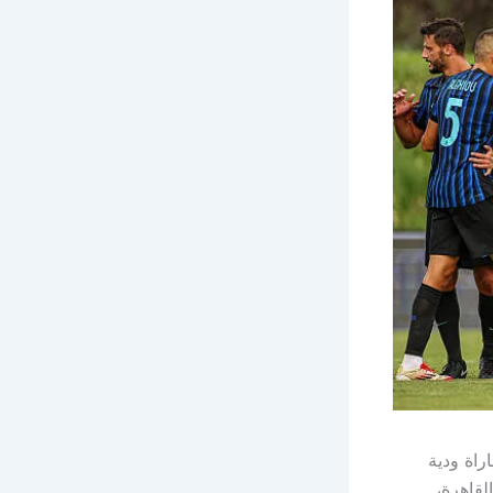
راة ودية
لقاهرة،