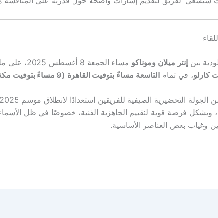
يسعى الفريق لتقديم إشارات واضحة حول قدرته على المنافسة هذ
لقاء
الودية بين
إنتر ميلان وموناكو
مساء الجمعة 8 أغسطس 2025، على ملعب
 كارلو
، في تمام
التاسعة مساءً بتوقيت القاهرة (9 مساءً بتوقيت مكة المكرمة)
الجولة التحضيرية الصيفية للفريقين استعدادًا لانطلاق موسم 2025-2026 في
، ويشكل فرصة قوية لتقييم الجاهزية الفنية، خصوصًا في ظل الأسماء
ن وغياب بعض العناصر الأساسية.