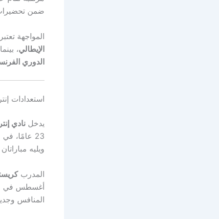
ضمن تحضيرات 
المواجهة تعتبر 
الإيطالي
، بينم
الدوري الفرن
استعدادات إنتر ميل
يدخل
نادي إنتر
23 عامًا، ف
ويليه مباراتان
المدرب
كريستي
أغسطس في اف
المنافس وجدية