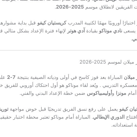
الفريقين لانطلاق موسم
2025-2026
.
اختبارًا أوروبيًا مهمًا لكتيبة المدرب
كريستيان كيفو
قبل بداية مشواره
ا يسعى
نادي موناكو
بقيادة
آدي هوتر
لإنهاء فترة الإعداد بشكل مثالي ق
سي
.
ان لموسم 2025-2026
 ميلان
المباراة بعد فوز كاسح في أولى ودياته الصيفية بنتيجة
7-2
على
ي معسكره التدريبي . ويُعد لقاء موناكو هو أول احتكاك أوروبي للفريق 
 أمام
مونزا
و
أوليمبياكوس
ضمن خطة الإعداد البدني والفني.
ان كيفو
يعمل على رفع نسق الفريق تدريجيًا قبل خوض مواجهة
تورين
تتاح
الدوري الإيطالي
. المباراة أمام موناكو تعتبر محطة اختبار حقيقية
 استعداداته.