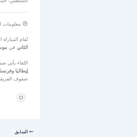
أغسطس، حيث س
معلومات ال
تُقام المباراة 
الثاني
في
مونت
اللقاء يأتي ضمن 
إيطاليا وفرنسا
صفوف الفريقي
السابق