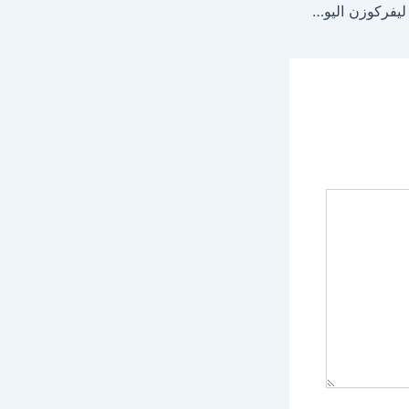
مباراة تشيلسي ضد باير ليفركوزن اليوم في ودية قبل انطلاق الموسم الجديد