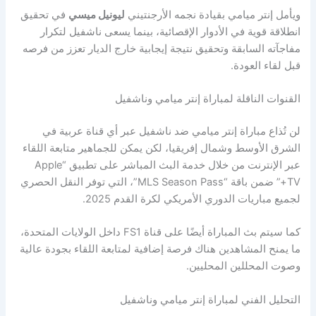
ويأمل إنتر ميامي بقيادة نجمه الأرجنتيني
ليونيل ميسي
في تحقيق
انطلاقة قوية في الأدوار الإقصائية، بينما يسعى ناشفيل لتكرار
مفاجآته السابقة وتحقيق نتيجة إيجابية خارج الديار تعزز من فرصه
قبل لقاء العودة.
القنوات الناقلة لمباراة إنتر ميامي وناشفيل
لن تُذاع مباراة إنتر ميامي ضد ناشفيل عبر أي قناة عربية في
الشرق الأوسط وشمال إفريقيا، لكن يمكن للجماهير متابعة اللقاء
عبر الإنترنت من خلال خدمة البث المباشر على تطبيق “Apple
TV+” ضمن باقة “MLS Season Pass”، التي توفر النقل الحصري
لجميع مباريات الدوري الأمريكي لكرة القدم 2025.
كما سيتم بث المباراة أيضًا على قناة FS1 داخل الولايات المتحدة،
ما يمنح المشاهدين هناك فرصة إضافية لمتابعة اللقاء بجودة عالية
وصوت المحللين المحليين.
التحليل الفني لمباراة إنتر ميامي وناشفيل