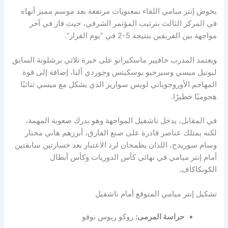
يخوض إنتر ميامي اللقاء بمعنويات مرتفعة بعد موسم مميز أنهاه
في المركز الثالث بترتيب المؤتمر الشرقي، حيث فاز في آخر
مواجهة بين الفريقين بنتيجة 5-2 في “يوم القرار”.
ويعتمد المدرب خافيير ماسكيرانو على خبرة ثلاثي برشلونة السابق
ليونيل ميسي وسيرجيو بوسكيتس وجوردي ألبا، إضافة إلى قوة
المهاجم الأوروجوياني لويس سواريز الذي يشكل مع ميسي ثنائيًا
هجوميًا خطيرًا.
في المقابل، يدخل ناشفيل المواجهة وهو يدرك صعوبة المهمة،
لكنه يمتلك عناصر قادرة على صنع الفارق، أبرزهم هاني مختار
وسام سوريدج، اللذان يطمحان لرد الاعتبار بعد خسارتين سابقتين
أمام إنتر ميامي في نهائي كأس الدوريات وكأس أبطال
الكونكاكاف.
تشكيل إنتر ميامي المتوقع أمام ناشفيل
حراسة المرمى:
روكو ريوس نوفو