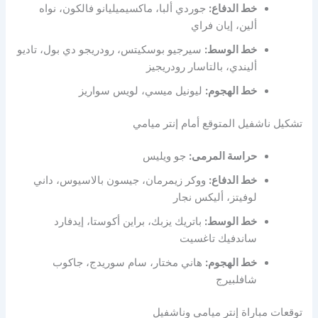
خط الدفاع:
جوردي ألبا، ماكسيميليانو فالكون، نواه
ألين، إيان فراي
خط الوسط:
سيرجيو بوسكيتس، رودريجو دي بول، تاديو
أليندي، بالتاسار رودريجيز
خط الهجوم:
ليونيل ميسي، لويس سواريز
تشكيل ناشفيل المتوقع أمام إنتر ميامي
حراسة المرمى:
جو ويليس
خط الدفاع:
ووكر زيمرمان، جيسون بالاسيوس، داني
لوفيتز، أليكس نجار
خط الوسط:
باتريك يزبك، براين أكوستا، إيدفارد
ساندفيك تاغسيت
خط الهجوم:
هاني مختار، سام سوريدج، جاكوب
شافلبيرج
توقعات مباراة إنتر ميامي وناشفيل