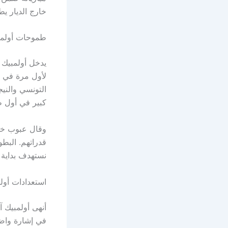
خارج الديار ي
طموحات أولمبي
يدخل أولمبيك 
لأول مرة في تا
التونسي والني
كبير في أول ظ
وقال عبوب خلا
قدراتهم. البطو
نستهدف بداية ج
استعدادات أولم
في إشارة واضح