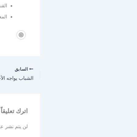
القناة: ts 8
المع
السابق
اترك تعليقاً
لن يتم نشر عنو