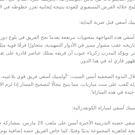
طمح خلاله القرش المسفيوي للعودة بنتيجة إيجابية تعزز حظوظه في ال
ك آسفي قبل ضربة البداية:
آسفي هذه المواجهة بمعنويات مرتفعة بعدما نجح الفريق في بلوغ دور
ريخه عقب مشوار مميز في الأدوار التمهيدية، متجاوزًا فرقًا قوية مث
جر. ويؤكد المدرب زكرياء عبوب أن فريقه يمتلك عناصر قادرة على ت
هور قاري له في هذا الدور.
ل الندوة الصحفية أمس السبت: “أولمبيك آسفي فريق قوي بلاعبيه، 
لة تُلعب على ست مباريات، مما يتيح مجالًا لتصحيح المسار إذا لزم الأم
يدة في هذه المباراة”.
بيك آسفي لمباراة الكونفدرالية:
أنهى أولمبيك آسفي حصته التدريبية الأخيرة أمس على م
ة لجاهزية المجموعة بدنيًا وفنيًا. كما خاض الفريق حصة إضافية يوم 