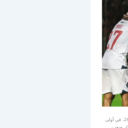
يحلّ فريق أولمبيك آسفي ضيفًا على نادي دجوليبا المالي اليوم الأحد 23 نوفمبر 2025، في أولى
بار صعب