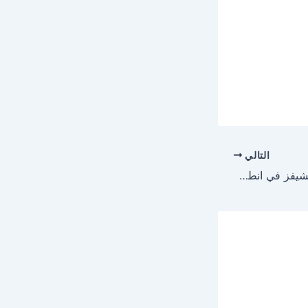
التالي
مباراة المصري وكايزر تشيفز في انطلاقة كأس الكونفدرالية