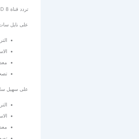
تردد قناة beIN Sports HD 8 الناقلة للمباراة:
على نايل سات
التردد:
الاس
معدل 
تصحيح
على سهيل سا
التردد:
الا
معدل 
تصحيح