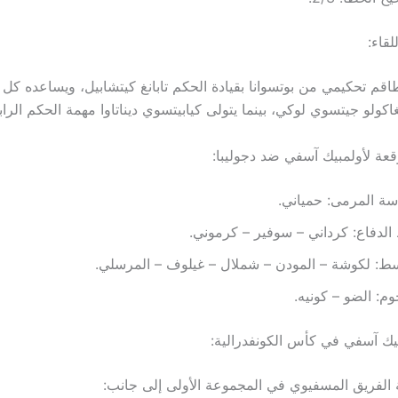
قاء:
طاقم تحكيمي من بوتسوانا بقيادة الحكم تابانغ كيتشابيل، ويساعده كل
كولو جيتسوي لوكي، بينما يتولى كيابيتسوي ديناتاوا مهمة الحكم الراب
قعة لأولمبيك آسفي ضد دجوليبا:
ة المرمى: حمياني.
لدفاع: كرداني – سوفير – كرموني.
ط: لكوشة – المودن – شملال – غيلوف – المرسلي.
وم: الضو – كونيه.
ك آسفي في كأس الكونفدرالية:
الفريق المسفيوي في المجموعة الأولى إلى جانب: