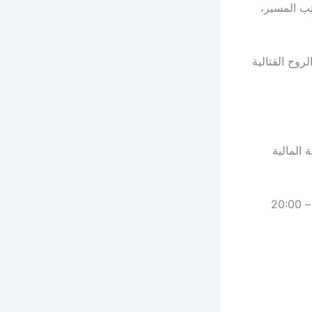
تب المسير،
روح القتالية
26 مارس في العاصمة المالية
توقيت المباراة: 17:00 بتوقيت المغرب – 18:00 مصر – 19:00 السعودية – 20:00