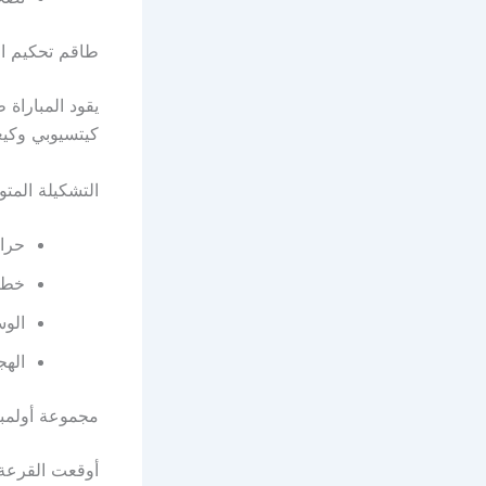
طاقم تحكيم الل
يقود المباراة 
كيتسيوبي وكيغا
التشكيلة المتو
حراس
خط ا
الوس
الهج
مجموعة أولمبي
أوقعت القرعة 