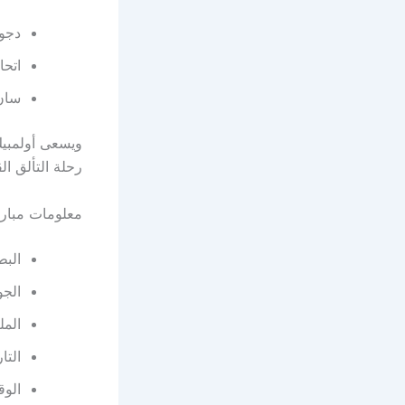
دجول
اتحا
سان 
ويسعى أولمبي
رحلة التألق ا
معلومات مبارا
البط
الجو
الملعب:
التاريخ
الوقت: 17:00 