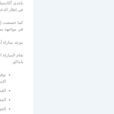
بإحدى أكاديمي
في إطار الدعم الإداري
كما خصصت إدارة
في مواجهة تبد
موعد مباراة أو
باماكو.
الإم
القناة ال
المع
الجو