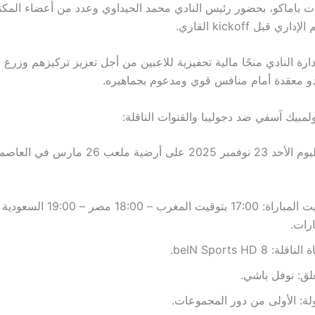
ات باماكو، بحضور رئيس النادي محمد الحيداوي وعدد من أعضاء المك
 قبل kickoff القاري.
 النادي منحًا مالية تحفيزية للاعبين من أجل تعزيز تركيزهم وزرع ال
و معقدة أمام منافس قوي ومدعوم بجماهيره.
لمبيك آسفي ضد دجوليبا والقنوات الناقلة:
تقام المباراة اليوم الأحد 23 نوفمبر 2025 على أرضية ملعب 
ارات.
ناقلة: beIN Sports HD 8.
لق: نوفل باشي.
لة: الأولى من دور المجموعات.