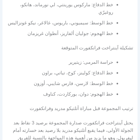
خط الدفاع: ماركوس يورينتي، لي نورماند، هانكو،
روغيرّي
خط الوسط: سيميوني، باريوس، غالاغر، نيكو غونزاليس
خط الهجوم: جوليان ألفاريز، أنطوان غريزمان
تشكيلة آينتراخت فرانكفورت المتوقعة
حراسة المرمى: زيتيرير
خط الدفاع: كولينز، كوخ، تياتي، براون
خط الوسط: لارسن، فارس شايبي، أوزون
خط الهجوم: دوان، بوركاردت، كناوف
ترتيب المجموعة قبل مباراة أتلتيكو مدريد وفرانكفورت
يحتل آينتراخت فرانكفورت صدارة المجموعة برصيد 3 نقاط بعد
الجولة الأولى، فيما يقبع أتلتيكو مدريد بلا رصيد بعد خسارته أمام
ليفربول، وهو ما يزيد من أهمية هذه المواجهة بالنسبة للفريق