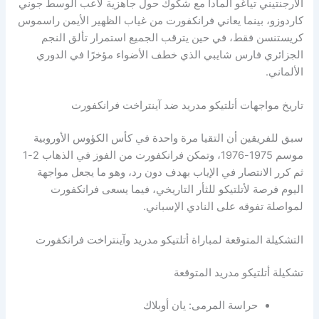
الأرجنتيني تياغو ألمادا مع شكوك حول جاهزية لاعب الوسط جوني
كاردوزو، بينما يعاني فرانكفورت من غياب الظهير الأيمن راسموس
كريستنسن فقط، في حين يترقب الجميع استمرار تألق النجم
الجزائري فارس شايبي الذي خطف الأضواء مؤخرًا في الدوري
الألماني.
تاريخ مواجهات أتلتيكو مدريد ضد آينتراخت فرانكفورت
سبق للفريقين أن التقيا مرة واحدة في كأس الكؤوس الأوروبية
موسم 1975-1976، وتمكن فرانكفورت من الفوز في الذهاب 2-1
ثم كرر الانتصار في الإياب بهدف دون رد، وهو ما يجعل مواجهة
اليوم فرصة لأتلتيكو للثأر التاريخي، فيما يسعى فرانكفورت
لمواصلة تفوقه على النادي الإسباني.
التشكيلة المتوقعة لمباراة أتلتيكو مدريد وآينتراخت فرانكفورت
تشكيلة أتلتيكو مدريد المتوقعة
حراسة المرمى: يان أوبلاك