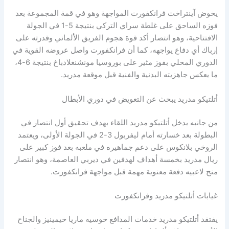
يخوض آينتراخت فرانكفورت المواجهة وهو في قمة المجموعة بعد
فوزه الساحق على غلطة سراي التركي بنتيجة 5-1 في الجولة
الافتتاحية، وهو انتصار أكد قوة هجوم الفريق الألماني وقدرته على
إرباك أي دفاع يواجهه، كما أن فرانكفورت واصل عروضه القوية في
الدوري المحلي بفوز مثير على بوروسيا مونشنغلادباخ بنتيجة 6-4،
ما يعكس جاهزيته البدنية والفنية قبل موقعة مدريد.
أتلتيكو مدريد يبحث عن التعويض في دوري الأبطال
من جانبه يدخل أتلتيكو مدريد اللقاء بهدف تحقيق أول انتصار في
البطولة بعد خسارته أمام ليفربول 3-2 في الجولة الأولى، ويعتمد
الروخي بلانكوس على دعم جماهيره في ملعبه بعد فوز كبير على
ريال مدريد بخمسة أهداف لهدفين في ديربي العاصمة، وهو انتصار
منح لاعبيه دفعة معنوية مهمة قبل مواجهة فرانكفورت.
غيابات أتلتيكو مدريد وفرانكفورت
يفتقد أتلتيكو مدريد خدمات المدافع خوسيه ماريا خيمينيز والجناح