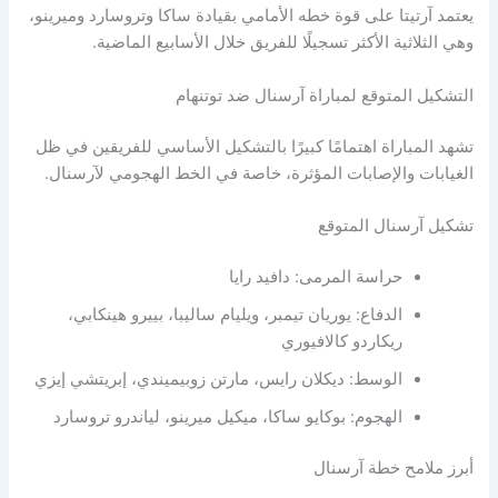
آرتيتا على قوة خطه الأمامي بقيادة ساكا وتروسارد وميرينو،
ثلاثية الأكثر تسجيلًا للفريق خلال الأسابيع الماضية.
ل المتوقع لمباراة آرسنال ضد توتنهام
لمباراة اهتمامًا كبيرًا بالتشكيل الأساسي للفريقين في ظل
بات والإصابات المؤثرة، خاصة في الخط الهجومي لآرسنال.
 آرسنال المتوقع
حراسة المرمى: دافيد رايا
الدفاع: يوريان تيمبر، ويليام ساليبا، بييرو هينكابي،
ريكاردو كالافيوري
الوسط: ديكلان رايس، مارتن زوبيميندي، إبريتشي إيزي
الهجوم: بوكايو ساكا، ميكيل ميرينو، لياندرو تروسارد
ملامح خطة آرسنال