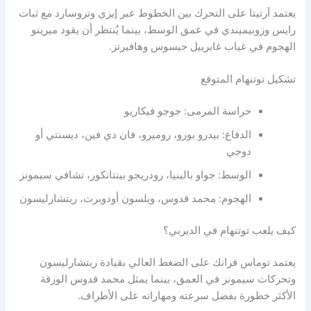
آرتيتا على التحرك بين الخطوط عبر إيزي وتروسارد مع ثبات
زوبيميندي في عمق الوسط، بينما يُنتظر أن يقود ميرينو
م في غياب غابرييل جيسوس وهافيرتز.
توتنهام المتوقع
حراسة المرمى: جوجو فيكاريو
الدفاع: بيدرو بورو، روميرو، فان دي فين، ديسنتي أو
دوجي
الوسط: جواو بالينيا، رودريجو بينتانكور، تشافي سيمونز
الهجوم: محمد قدوس، ويلسون أودوبرت، ريتشارليسون
لعب توتنهام في الديربي؟
 توماس فرانك على الضغط العالي بقيادة ريتشارليسون
ات سيمونز في العمق، بينما يمثل محمد قدوس الورقة
ر خطورة بفضل سرعته ومهاراته على الأطراف.