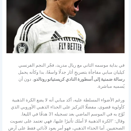
في بداية موسمه الثاني مع ريال مدريد، فجّر النجم الفرنسي
كيليان مبابي مفاجأة بتصريحٍ أثار جدلًا واسعًا، بدا وكأنه يحمل
رسالة ضمنية إلى أسطورة النادي كريستيانو رونالدو
، دون أن
يُسميه مباشرة.
ورغم الأضواء المسلطة عليه، أكد مبابي أنه لا يضع الكرة الذهبية
كأولوية قصوى، مفضلًا التركيز على الحذاء الذهبي الأوروبي الذي
تُوّج به في الموسم الماضي بعد تسجيله 31 هدفًا في الليغا.
وقال: “الكرة الذهبية لا أملك تأثيرًا عليها، فهي تعتمد على تصويت
الصحفيين. أما الحذاء الذهبي، فهو أمر يعود لأدائي فقط على أرض