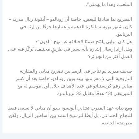
الملعب، وهذا ما يهمني”.
التصريح بدا صادمًا للبعض، خاصة أن رونالدو – أيقونة ريال مدريد –
كان يشتهر بهوسه بالكرة الذهبية واعتبارها جزءًا من إرثه في
البرنابيو.
هل كان مبابي يلمّح ضمنًا لاختلافه عن نهج “الدون”؟
وهل أراد إرسال إشارة بأنه يسير في طريقٍ مختلف، يُركّز فيه على
العمل أكثر من الجوائز؟
صحف مدريد لم تتأخر في الربط بين تصريح مبابي والمقارنة
التاريخية التي لا مفر منها بينه وبين رونالدو، خاصة بعد أن كسر
مبابي رقم كريستيانو في عدد الأهداف خلال أول موسم له مع
الميرينغي (43 هدفًا مقابل 33 لرونالدو).
ومع بداية عهد المدرب تشابي ألونسو، يبدو أن مبابي لا يسعى فقط
للنجاح الجماعي، بل أيضًا لترسيخ اسمه بين أساطير الريال، ولكن
بطريقته الخاصة.