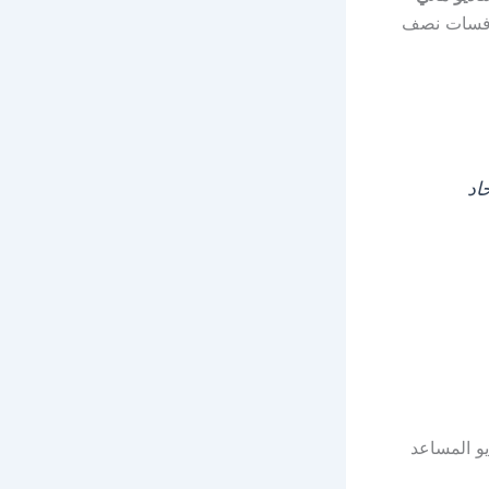
منافسات نصف
اد
يو المساعد