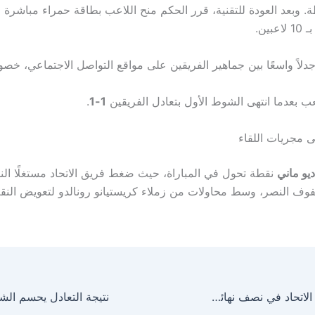
ة. وبعد العودة للتقنية، قرر الحكم منح اللاعب بطاقة حمراء مباشرة 
عبين.
دلاً واسعًا بين جماهير الفريقين على مواقع التواصل الاجتماعي، خصو
بعدما انتهى الشوط الأول بتعادل الفريقين
1-1
.
ى مجريات اللقاء
يو ماني
نقطة تحول في المباراة، حيث ضغط فريق الاتحاد مستغلًا ال
ف النصر، وسط محاولات من زملاء كريستيانو رونالدو لتعويض النق
مباراة النصر ضد الاتحاد في نصف نهائي السوبر السعودي 2025