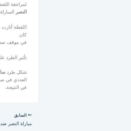
لمراجعة اللقط
النصر
المباراة بـ 10 لا
اللقطة أثارت ج
كان
في موقف صعب 
تأثير الطرد عل
شكل طرد
ساد
العددي في صفو
في النتيجة.
السابق