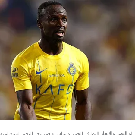
راة
النصر والاتحاد
البطاقة الحمراء مباشرة في وجه النجم السنغالي
س