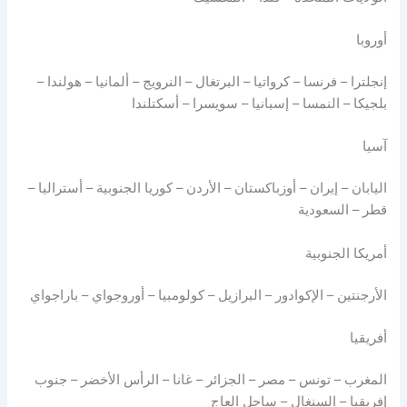
أوروبا
إنجلترا – فرنسا – كرواتيا – البرتغال – النرويج – ألمانيا – هولندا –
بلجيكا – النمسا – إسبانيا – سويسرا – أسكتلندا
آسيا
اليابان – إيران – أوزباكستان – الأردن – كوريا الجنوبية – أستراليا –
قطر – السعودية
أمريكا الجنوبية
الأرجنتين – الإكوادور – البرازيل – كولومبيا – أوروجواي – باراجواي
أفريقيا
المغرب – تونس – مصر – الجزائر – غانا – الرأس الأخضر – جنوب
إفريقيا – السنغال – ساحل العاج