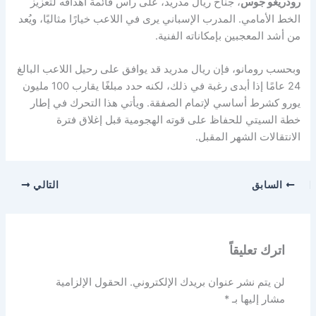
رودريغو جوس
، جناح ريال مدريد، على رأس قائمة أهدافه لتعزيز
الخط الأمامي. المدرب الإسباني يرى في اللاعب خيارًا مثاليًا، ويُعد
من أشد المعجبين بإمكاناته الفنية.
وبحسب رومانو، فإن ريال مدريد قد يوافق على رحيل اللاعب البالغ
24 عامًا إذا أبدى رغبة في ذلك، لكنه حدد مبلغًا يقارب 100 مليون
يورو كشرط أساسي لإتمام الصفقة. ويأتي هذا التحرك في إطار
خطة السيتي للحفاظ على قوته الهجومية قبل إغلاق فترة
الانتقالات الشهر المقبل.
السابق
التالي
اترك تعليقاً
لن يتم نشر عنوان بريدك الإلكتروني.
الحقول الإلزامية
مشار إليها بـ
*