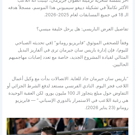
آخر بلمسة سحرية لزميله أنطوان جريزمان، ليثبت أنه اللاعب
الأكثر تكاملاً في تشكيلة دييغو سيميوني هذا الموسم، مسجلاً هدفه
الـ 18 في جميع المسابقات لعام 2025-2026.
تفاصيل العرض الباريسي: هل يرحل خليفة ميسي؟
وفقاً للصحفي الموثوق “فابريزيو رومانو” (في تحديثه الصباحي
لليوم)، فإن إدارة باريس سان جيرمان ترى في ألفاريز البديل
المثالي لقيادة المشروع الجديد، خاصة مع تعدد إصابات مهاجميهم
الحاليين.
“باريس سان جيرمان جاد للغاية. الاتصالات بدأت مع وكيل أعمال
اللاعب فجر اليوم. النادي الفرنسي مستعد لدفع الشرط الجزائي أو
التفاوض حول مبلغ يتجاوز الـ 100 مليون يورو، لكن العقبة الوحيدة
هي رغبة اللاعب في الاستمرار بالدوري الإسباني.” — فابريزيو
رومانو (23 يناير 2026).