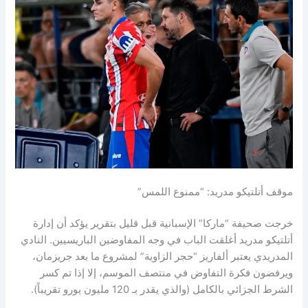
موقف أتلتيكو مدريد: “ممنوع اللمس”
خرجت صحيفة “ماركا” الإسبانية قبل قليل بتقرير يؤكد أن إدارة
أتلتيكو مدريد أغلقت الباب في وجه المفاوضين الباريسيين. النادي
المدريدي يعتبر ألفاريز “حجر الزاوية” لمشروع ما بعد جريزمان،
ويرفضون فكرة التفاوض في منتصف الموسم، إلا إذا تم كسر
الشرط الجزائي بالكامل (والذي يقدر بـ 120 مليون يورو تقريباً).