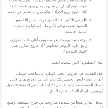
عرض باريسي ضخم: صحيفة “ليكيب” الفرنسية أكدت
صباح اليوم أن باريس سان جيرمان يجهز عرضاً بقيمة
100 مليون يورو لإغراء أتلتيكو مدريد بالتخلي عن نجمه.
تألق في الكأس: قاد ألفاريز فريقه أمس (الخميس)
للصعود لنصف نهائي كأس ملك إسبانيا بعد تسجيله
“ثنائية” حاسمة.
موقف سيميوني: دييغو سيميوني أعلن حالة الطوارئ
وأبلغ إدارة “الروخي بلانكوس” أن خروج ألفاريز يعني
“انهيار الموسم”.
ليلة “العنكبوت” التي أشعلت الفتيل
قبل الحديث عن العروض، يجب الإشارة إلى ما فعله جوليان
ألفاريز مساء أمس الخميس 22 يناير. في مباراة ربع نهائي كأس
الملك المعقدة ضد إشبيلية، كان الأداء سلبياً حتى الدقيقة 70، قبل
أن يقرر بطل العالم فك شفرة المباراة.
سجل ألفاريز هدفاً من تسديدة صاروخية من خارج المنطقة، وصنع