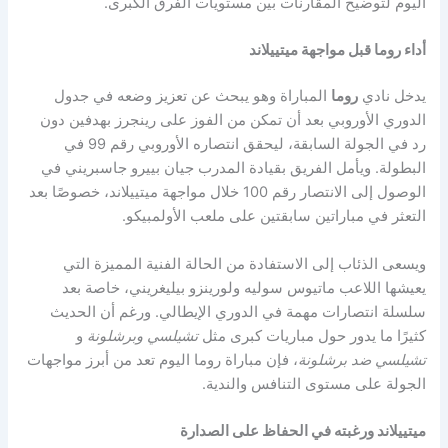
اليوم لتوضيح المقارنات بين مستويات الفرق الكبرى.
أداء روما قبل مواجهة ميتييلاند
يدخل نادي
روما
المباراة وهو يبحث عن تعزيز وضعه في جدول
الدوري الأوروبي بعد أن تمكن من الفوز على رينجرز بهدفين دون
رد في الجولة السابقة، ليحقق انتصاره الأوروبي رقم 99 في
البطولة. ويأمل الفريق بقيادة المدرب جيان بييرو جاسبريني في
الوصول إلى الانتصار رقم 100 خلال مواجهة ميتييلاند، خصوصًا بعد
التعثر في مباراتين سابقتين على ملعب الأولمبيكو.
ويسعى الذئاب إلى الاستفادة من الحالة الفنية المميزة التي
يعيشها اللاعب ماتيوس سوليه ولورينزو بيليغريني، خاصة بعد
سلسلة انتصارات مهمة في الدوري الإيطالي. ورغم أن الحديث
كثيرًا ما يدور حول مباريات كبرى مثل
تشيلسي وبرشلونة
و
تشيلسي ضد برشلونة
، فإن مباراة روما اليوم تعد من أبرز مواجهات
الجولة على مستوى التنافس والندية.
ميتييلاند ورغبته في الحفاظ على الصدارة