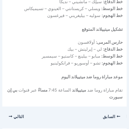
خط الدفاع:
سيلِك – مانشيني – نديكا
خط الوسط:
ويسلي – كريستانتي – العينوي – تسيميكاس
خط الهجوم:
سوليه – بيليغريني – فيرغسون
تشكيل ميتييلاند المتوقع
حارس المرمى:
أولافسون
خط الدفاع:
لي – إيرليتش – بيك
خط الوسط:
مبابو – بيلينغ – كاستيو – سيمسير
خط الهجوم:
تشو – أوسوريو – فرانكولينيو
موعد مباراة
روما ضد ميتييلاند اليوم
تقام مباراة روما ضد
ميتييلاند
الساعة 7:45
مساءً
عبر قنوات
بي إن
سبورت
السابق
التالي