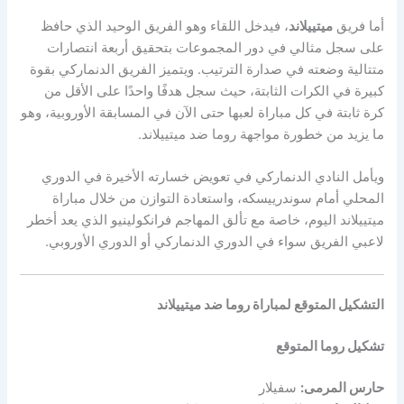
أما فريق
ميتييلاند
، فيدخل اللقاء وهو الفريق الوحيد الذي حافظ
على سجل مثالي في دور المجموعات بتحقيق أربعة انتصارات
متتالية وضعته في صدارة الترتيب. ويتميز الفريق الدنماركي بقوة
كبيرة في الكرات الثابتة، حيث سجل هدفًا واحدًا على الأقل من
كرة ثابتة في كل مباراة لعبها حتى الآن في المسابقة الأوروبية، وهو
ما يزيد من خطورة مواجهة روما ضد ميتييلاند.
ويأمل النادي الدنماركي في تعويض خسارته الأخيرة في الدوري
المحلي أمام سوندرييسكه، واستعادة التوازن من خلال مباراة
ميتييلاند اليوم، خاصة مع تألق المهاجم فرانكولينيو الذي يعد أخطر
لاعبي الفريق سواء في الدوري الدنماركي أو الدوري الأوروبي.
التشكيل المتوقع لمباراة روما ضد ميتييلاند
تشكيل روما المتوقع
حارس المرمى:
سفيلار