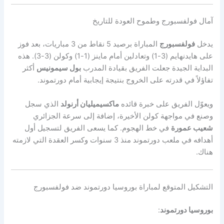
آمال فولفسبورج وطموح العودة للتاريخ
يدخل
فولفسبورج
المباراة برصيد 5 نقاط من 3 مباريات، بعد فوز
على هايدنهايم (3-1) وتعادلين أمام ماينز (1-1) وكولن (3-3). هذه
البداية الجيدة جعلت الفريق بقيادة المدرب
بول سيمونيس
أكثر
تفاؤلاً في قدرته على الخروج بنتيجة إيجابية أمام دورتموند.
ويعوّل الفريق على خبرة قائده
ماكسيميليان أرنولد
الذي سجل
وصنع في مواجهة كولن الأخيرة، إضافة إلى سرعة الجزائري
شعيب عمورة
في خط الهجوم. كما يسعى الفريق لتسجيل أول
أهدافه في ملعب دورتموند منذ 3 سنوات وكسر العقدة التي لازمته
هناك.
التشكيل المتوقع لمباراة بوروسيا دورتموند ضد فولفسبورج
بوروسيا دورتموند
: