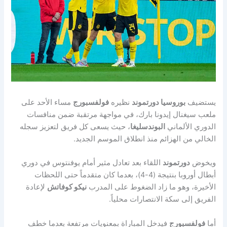
يستضيف
بوروسيا دورتموند
نظيره
فولفسبورج
مساء الأحد على
ملعب سيغنال إيدونا بارك، في مواجهة مرتقبة ضمن منافسات
الدوري الألماني
البوندسليغا
، حيث يسعى كل فريق لتعزيز سجله
الخالي من الهزائم منذ انطلاق الموسم الجديد.
ويخوض
دورتموند
اللقاء بعد تعادل مثير أمام يوفنتوس في دوري
أبطال أوروبا بنتيجة (4-4)، بعدما كان متقدماً حتى اللحظات
الأخيرة، وهو ما زاد الضغوط على المدرب
نيكو كوفاتش
لإعادة
الفريق إلى سكة الانتصارات محلياً.
أما
فولفسبورج
فيدخل المباراة بمعنويات مرتفعة بعدما خطف