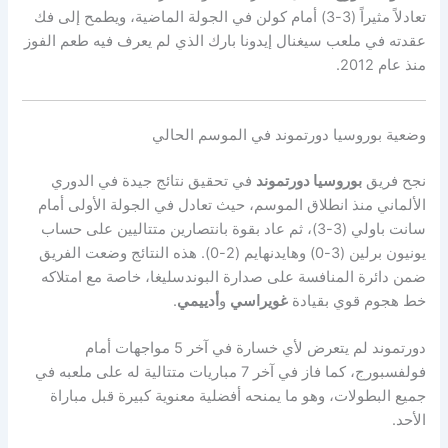
تعادلاً مثيراً (3-3) أمام كولن في الجولة الماضية، ويطمح إلى فك
عقدته في ملعب سيغنال إيدونا بارك الذي لم يعرف فيه طعم الفوز
منذ عام 2012.
وضعية بوروسيا دورتموند في الموسم الحالي
نجح فريق
بوروسيا دورتموند
في تحقيق نتائج جيدة في الدوري
الألماني منذ انطلاق الموسم، حيث تعادل في الجولة الأولى أمام
سانت باولي (3-3)، ثم عاد بقوة بانتصارين متتاليين على حساب
يونيون برلين (3-0) وهايدنهايم (2-0). هذه النتائج وضعت الفريق
ضمن دائرة المنافسة على صدارة البوندسليغا، خاصة مع امتلاكه
خط هجوم قوي بقيادة
غويراسي
و
أدييمي
.
دورتموند لم يتعرض لأي خسارة في آخر 5 مواجهات أمام
فولفسبورج، كما فاز في آخر 7 مباريات متتالية له على ملعبه في
جميع البطولات، وهو ما يمنحه أفضلية معنوية كبيرة قبل مباراة
الأحد.