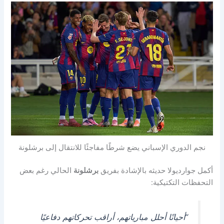
نجم الدوري الإسباني يضع شرطًا مفاجئًا للانتقال إلى برشلونة
أكمل جوارديولا حديثه بالإشادة بفريق
برشلونة
الحالي رغم بعض
التحفظات التكتيكية:
“أحيانًا أحلل مبارياتهم، أراقب تحركاتهم دفاعيًا