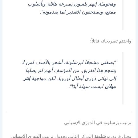
وهجوميًا، إنهم يلعبون بسرعة هائلة وبأسلوب
ممتع، ويستحقون التقدير لما يقدمونه”.
واختتم تصريحاته قائلاً:
“بصفتي مشجعًا لبرشلونة، أشعر بالأسف لمن لا
يشجع هذا الفريق. من المؤسف أنهم لم يصلوا
إلى نهائي دوري أبطال أوروبا، لكن مواجهة
إنتر
ميلان
ليست سهلة أبدًا”.
ترتيب برشلونة في الدوري الإسباني
يحتل فريق
برشلونة
المركز الثاني بجدول ترتيب
الدوري الإسباني