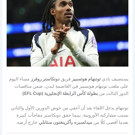
يستضيف نادي
توتنهام هوتسبير
فريق
دونكاستر روفرز
مساء اليوم
على ملعب
توتنهام هوتسبير
في العاصمة لندن، ضمن منافسات
الدور الثالث من
بطولة كأس الرابطة الإنجليزية (EFL Cup)
.
توتنهام يدخل اللقاء بعد أن أعفي من خوض الدورين الأول والثاني
بسبب مشاركته الأوروبية، بينما حقق دونكاستر مفاجآت كبيرة
بعدما أقصى كلًا من
ميدلسبره
و
أكرينغتون ستانلي
خارج أرضه.