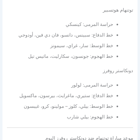
توتنهام هوتسبير
حراسة المرمى: كينسكي
خط الدفاع: سبينس، دانسو، فان دي فين، أودوجي
خط الوسط: سار، غراي، سيمونز
خط الهجوم: جونسون، سكارليت، ماتيس تيل
دونكاستر روفرز
حراسة المرمى: لولور
خط الدفاع: ستيري، ماغرايث، بيرسون، ماكسويل
خط الوسط: بيلي، كلوز – مولينو، كرو، غيبسون
خط الهجوم: بيلي شارب
موعد مباراة توتنهام ضد دونكاستر روفرز اليوم