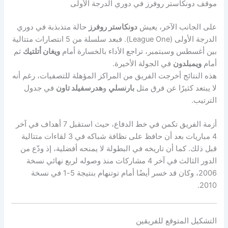
موقف دونكاستر روفرز في دوري الدرجة الأولى
على الجانب الآخر، يعيش
دونكاستر روفرز
حالة متذبذبة في دوري
الدرجة الأولى (League One). فبعد سلسلة من 5 انتصارات متتالية
بين أغسطس وسبتمبر، تراجع الأداء بالخسارة أمام
ويغان أتلتيك
ثم
أمام
ويمبلدون
في الجولة الأخيرة.
هذه النتائج أخرجت الفريق من المراكز المؤهلة للتصفيات، رغم أنه
لا يبتعد كثيرًا عن فرق مثل
بارنسلي
و
هدرسفيلد تاون
في جدول
الترتيب.
أزمة الفريق تكمن في خط الدفاع، حيث استقبل 7 أهداف في آخر
4 مباريات بعد أن حافظ على نظافة شباكه في 3 لقاءات متتالية
قبل ذلك. كما أن تاريخه في البطولة لا يمنحه أفضلية، إذ ودّع من
الدور الثالث في آخر 4 مشاركات منذ وصوله لربع نهائي نسخة
2006، وكان قد خسر أيضًا أمام توتنهام بنتيجة 5-1 في نسخة
2010.
التشكيل المتوقع للفريقين