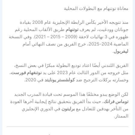
معاناة توتنهام مع البطولات المحلية
منذ تتويجه الأخير بكأس الرابطة الإنجليزية عام 2008 بقيادة
جوناثان وودغيت، لم يعرف
توتنهام
طريق الألقاب المحلية رغم
ظهوره في 3 نهائيات لاحقة (2009 – 2015 – 2021). وفي النسخة
الماضية 2024-2025، خرج الفريق من نصف النهائي أمام
ليفربول
.
الفريق اللندني أيضًا اعتاد توديع البطولة مبكرًا في بعض النسخ،
مثل خروجه من الدور الثالث عام 2023 على يد
نوتنغهام فورست
،
وخسارته بركلات الترجيح ضد
كولشستر يونايتد
في 2020.
لكن الوضع يبدو مختلفًا هذا الموسم تحت قيادة المدرب الجديد
توماس فرانك
، حيث بدأ الفريق بتحقيق نتائج إيجابية آخرها العودة
من التأخر بهدفين للتعادل مع
برايتون
في الدوري الإنجليزي
الممتاز.