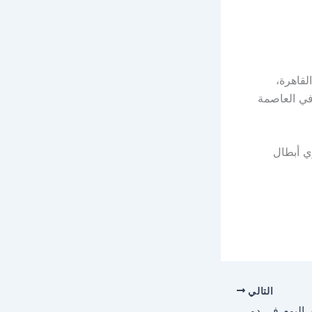
عة 7:45 مساءً بتوقيت القاهرة،
في العاصمة
ي أبطال
التالي
مباراة النصر وغوا الهندي اليوم في دوري أبطال آسيا