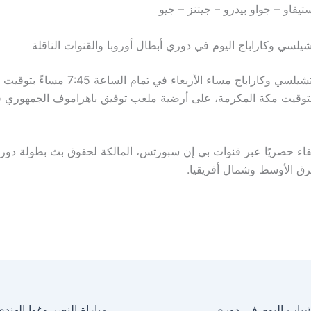
يفاو – جواو بيدرو – جيتنز – جيو
يلسي وكاراباج اليوم في دوري أبطال أوروبا والقنوات الناقلة
تنطلق مباراة تشيلسي وكاراباج مساء الأربعاء في تمام السا
ساءً بتوقيت مكة المكرمة، على أرضية ملعب توفيق باهراموف الجمهوري 
قاء حصريًا عبر قنوات بي إن سبورتس، المالكة لحقوق بث بطولة دور
رق الأوسط وشمال أفريقيا.
مباراة الريان والشباب اليوم في دوري أبطال الخليج