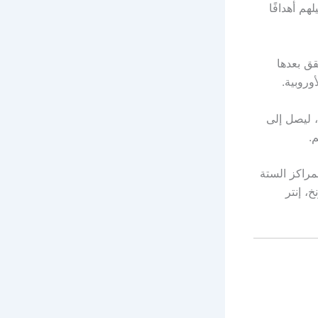
انب تسجيلهم أهدافًا
قق بعدها
 في الدوري الإنجليزي، ليصل إلى
.
مراكز الستة
، إنتر