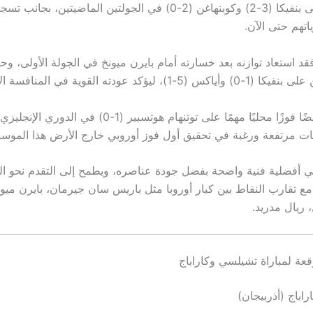
إلى فوزهم على بنفيكا (3-2) وكوبنهاغن (2-0) في الجولتين الماضيتين، بج
اتهم حتى الآن.
د استعاد توازنه بعد خسارته أمام بايرن ميونخ في الجولة الأولى، وح
، ليؤكد عودته القوية في المنافسة الأوروبية.
وحقق البلوز أيضًا فوزًا محليًا مهمًا على توتنهام هوتسبير (1-0)
ويات مرتفعة ورغبة في تحقيق أول فوز أوروبي خارج الأرض هذا الموسم
 أفضلية فنية واضحة بفضل جودة عناصره، ويطمح إلى التقدم نحو ال
ع تقارب النقاط بين كبار أوروبا مثل باريس سان جيرمان، بايرن ميونخ
 ريال مدريد.
قعة لمباراة تشيلسي وكاراباج
اباج (أذربيجان)