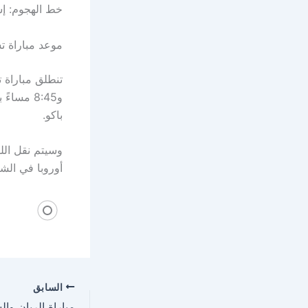
خط الهجوم: إست
موعد مباراة تش
و8:45 م
باكو.
وسيتم نقل الل
أوروبا في الش
السابق