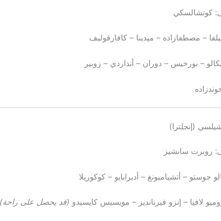
: كوتشالسكي
لفا – مصطفازاده – ميدينا – كافارقوليف
الو – بورخيس – دوران – أنداردي – زوبير
وندزاده
يلسي (إنجلترا)
: روبرت سانشيز
و جوستو – أتشيامبونغ – أديرابايو – كوكوريلا
يو لافيا – إنزو فيرنانديز – مويسيس كايسيدو
(قد يحصل على راحة)