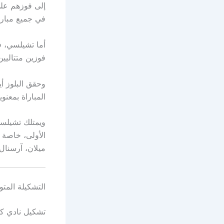
في جميع مباري
أما تشيلسي، فق
فوزين متتاليين على بنفيكا (1-0) وأياكس (5-1)
المباراة بمعن
ويمتلك تشيلسي
الأولى، خاصة م
ميلان، آرسنال،
التشكيلة المتو
تشكيل نادي كار