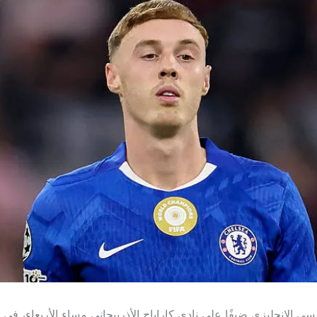
ي الإنجليزي ضيفًا على نادي كاراباج الأذربيجاني مساء الأربعاء، في ا