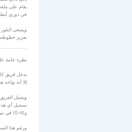
يقام على ملع
في دوري أبطال
ويسعى البلوز ب
تعزيز حظوظه في
نظرة عامة على
يدخل فريق كارا
إلا أنه يواجه ه
ويحمل الفريق ا
و(4-0) في موسم 2017-2018.
ورغم هذا السج