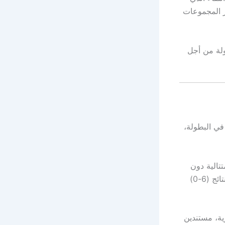
ر المجموعات
ولة من أجل
في البطولة،
تتالية دون
تسجيل أي هدف في آخر ست مواجهات، من بينها خسارتان كبيرتان أمام تشيلسي بنتائج (6-0)
ية، مستندين