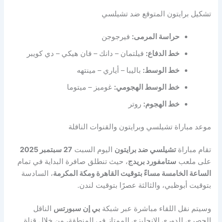
تشكيل برايتون المتوقع ضد تشيلسي
حراسة المرمى:
فيرجوجن
خط الدفاع:
فيلتمان – دانك – فان هيكي – دي كويبر
خط الوسط:
باليبا – أياري – مينتهه
خط الوسط الهجومي:
غوميز – ميتوما
خط الهجوم:
روتر
موعد مباراة تشيلسي وبرايتون والقنوات الناقلة
تقام مباراة
تشيلسي ضد برايتون
اليوم السبت
27 سبتمبر 2025
على ملعب
ستامفورد بريدج
، حيث تنطلق صافرة البداية في تمام
الساعة الخامسة مساءً بتوقيت القاهرة ومكة المكرمة
، السادسة
بتوقيت أبوظبي، والثالثة عصرًا بتوقيت لندن.
وسيتم نقل اللقاء مباشرة عبر شبكة
بي إن س
بورتس
الناقل
الحصري للدوري الإنجليزي الممتاز في المنطقة، من خلال قناة