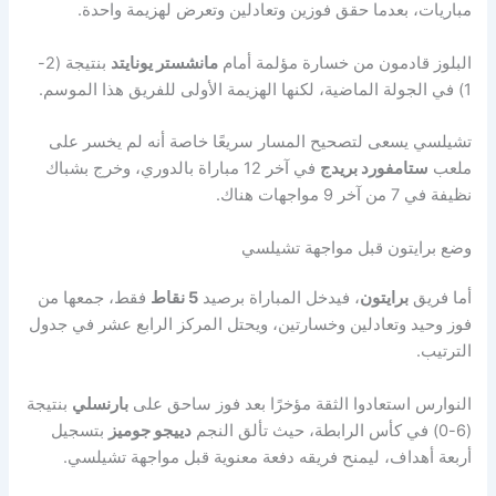
مباريات، بعدما حقق فوزين وتعادلين وتعرض لهزيمة واحدة.
البلوز قادمون من خسارة مؤلمة أمام
مانشستر يونايتد
بنتيجة (2-
1) في الجولة الماضية، لكنها الهزيمة الأولى للفريق هذا الموسم.
تشيلسي يسعى لتصحيح المسار سريعًا خاصة أنه لم يخسر على
ملعب
ستامفورد بريدج
في آخر 12 مباراة بالدوري، وخرج بشباك
نظيفة في 7 من آخر 9 مواجهات هناك.
وضع برايتون قبل مواجهة تشيلسي
أما فريق
برايتون
، فيدخل المباراة برصيد
5 نقاط
فقط، جمعها من
فوز وحيد وتعادلين وخسارتين، ويحتل المركز الرابع عشر في جدول
الترتيب.
النوارس استعادوا الثقة مؤخرًا بعد فوز ساحق على
بارنسلي
بنتيجة
(6-0) في كأس الرابطة، حيث تألق النجم
دييجو جوميز
بتسجيل
أربعة أهداف، ليمنح فريقه دفعة معنوية قبل مواجهة تشيلسي.