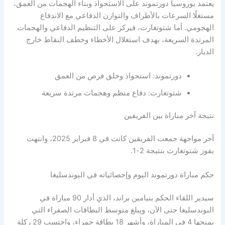
يعتمد بوروسيا دورتموند على الاستحواذ وبناء الهجمات من العمق،
مستغلًا السرعات بالأطراف والتوازن الدفاعي مع الاندفاع
الهجومي. أما شتوتغارت، فيركز على التنظيم الدفاعي والهجمات
المرتدة السريعة، بهدف استغلال الأخطاء وخطف النقاط خارج
الديار.
دورتموند: استحواذ وخلق فرص من العمق
شتوتغارت: دفاع منظم وهجمات مرتدة سريعة
نتيجة آخر مباراة بين الفريقين
آخر مواجهة جمعت الفريقين كانت في 8 فبراير 2025، وانتهت
بفوز شتوتغارت بنتيجة 2-1.
حكم مباراة دورتموند اليوم وإحصائياته في البوندسليغا
سيدير اللقاء الحكم بنيامين براند، الذي أدار 90 مباراة في
البوندسليغا حتى الآن، ويبلغ متوسط البطاقات الصفراء التي
يمنحها 4 في المباراة، وأشهر 18 بطاقة حمراء، واحتسب 29 ركلة