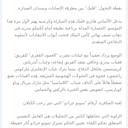
نقطة التحول: “فليك” بين مطرقة الإصابات وسندان الصدارة
يدخل الألماني هانزي فليك هذه المباراة وكرسيه يهتز لأول مرة هذا
الموسم. الخسارة المذلة برباعية نظيفة أمام أتلتيكو مدريد في
ذهاب نصف نهائي كأس الملك فتحت أبواب الانتقادات لأسلوبه
الدفاعي المتقدم.
الوضع يزداد تعقيداً مع غيابات تضرب “العمود الفقري” للفريق؛
فغياب بيدري وجافي يفقد الفريق إيقاعه، وغياب أندرياس
كريستنسن يخلخل الدفاع، بينما يترك غياب الإنجليزي ماركوس
راشفورد فجوة في التحولات الهجومية السريعة. هذه الغيابات تضع
ضغطاً هائلاً على أكتاف شباب “اللاماسيا” مثل مارك بيرنال وباو
كوبارسي، لتعويض نقص الخبرة بالركض والحماس.
لعنة الصافرة: أرقام “سوتو جرادو” التي تثير رعب الكتلان
الزاوية التي تتجاهلها الكثير من التحليلات هي العامل النفسي
المتعلق بحكم اللقاء. تعيين الحكم سيزار سوتو جرادو أثار حفيظة