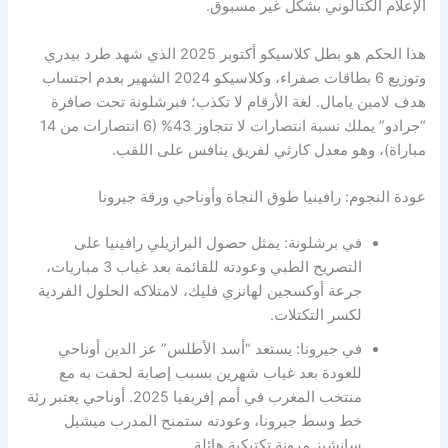
الإعلام الكتالوني بشكل غير مسبوق.
هذا الحكم هو بطل كلاسيكو أكتوبر 2025 الذي شهد طرد بيدري
وتوزيع 6 بطاقات صفراء، وكلاسيكو 2024 الشهير بعدم احتساب
هدف لامين يامال. لغة الأرقام لا تكذب؛ فبرشلونة تحت صافرة
“جرادو” يملك نسبة انتصارات لا تتجاوز 43% (6 انتصارات من 14
مباراة)، وهو معدل كارثي لفريق ينافس على اللقب.
عودة النجوم: رافينيا طوق النجاة وأوناحي ورقة جيرونا
في برشلونة: يمثل حصول البرازيلي رافينيا على
التصريح الطبي وعودته للقائمة بعد غياب 3 مباريات،
جرعة أوكسجين لهانزي فليك، لامتلاكه الحلول الفردية
لكسر التكتلات.
في جيرونا: يستعد “أسد الأطلس” عز الدين أوناحي
للعودة بعد غياب شهرين بسبب إصابة لحقت به مع
منتخب المغرب في أمم إفريقيا 2025. أوناحي يعتبر رئة
خط وسط جيرونا، وعودته ستمنح المدرب ميشيل
سانشيز مرونة تكتيكية هائلة.