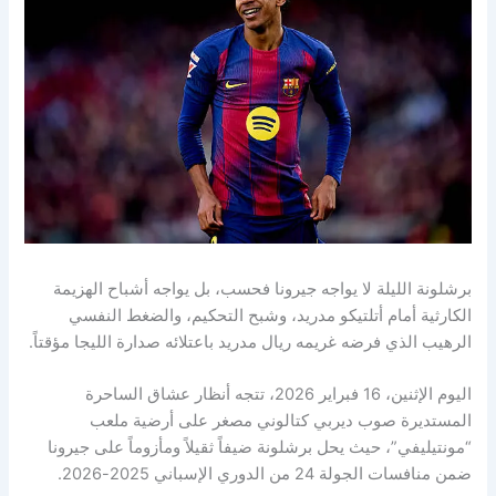
برشلونة الليلة لا يواجه جيرونا فحسب، بل يواجه أشباح الهزيمة
الكارثية أمام أتلتيكو مدريد، وشبح التحكيم، والضغط النفسي
الرهيب الذي فرضه غريمه ريال مدريد باعتلائه صدارة الليجا مؤقتاً.
اليوم الإثنين، 16 فبراير 2026، تتجه أنظار عشاق الساحرة
المستديرة صوب ديربي كتالوني مصغر على أرضية ملعب
“مونتيليفي”، حيث يحل برشلونة ضيفاً ثقيلاً ومأزوماً على جيرونا
ضمن منافسات الجولة 24 من الدوري الإسباني 2025-2026.