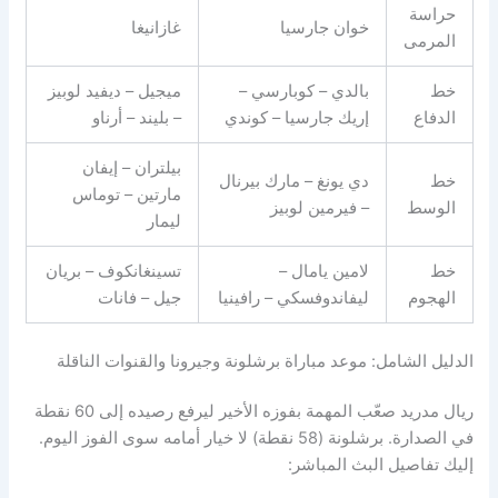
حراسة
خوان جارسيا
غازانيغا
المرمى
خط
بالدي – كوبارسي –
ميجيل – ديفيد لوبيز
الدفاع
إريك جارسيا – كوندي
– بليند – أرناو
بيلتران – إيفان
خط
دي يونغ – مارك بيرنال
مارتين – توماس
الوسط
– فيرمين لوبيز
ليمار
خط
لامين يامال –
تسينغانكوف – بريان
الهجوم
ليفاندوفسكي – رافينيا
جيل – فانات
الدليل الشامل: موعد مباراة برشلونة وجيرونا والقنوات الناقلة
ريال مدريد صعّب المهمة بفوزه الأخير ليرفع رصيده إلى 60 نقطة
في الصدارة. برشلونة (58 نقطة) لا خيار أمامه سوى الفوز اليوم.
إليك تفاصيل البث المباشر: