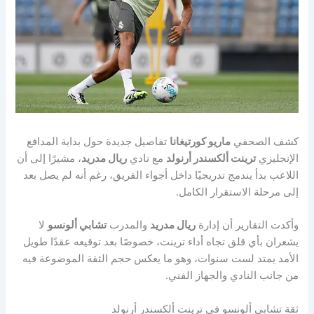
كشف الصحفي
ماريو كورتيغانا
تفاصيل جديدة حول بداية المدافع
الإنجليزي
ترينت ألكسندر أرنولد
مع نادي
ريال مدريد
، مشيرًا إلى أن
اللاعب بدأ يندمج تدريجيًا داخل أجواء الفريق، رغم أنه لم يصل بعد
إلى مرحلة الاستقرار الكامل.
وأكدت التقارير أن إدارة
ريال مدريد
والمدرب
تشابي ألونسو
لا
يشعران بأي قلق تجاه أداء ترينت، خصوصًا بعد توقيعه عقدًا طويل
الأمد يمتد لست سنوات، وهو ما يعكس حجم الثقة الموضوعة فيه
من جانب النادي والجهاز الفني.
ثقة تشابي ألونسو في ترينت ألكسندر أرنولد