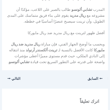
المدرب
تشابي ألونسو
طالب بالصبر على اللاعب، مؤكدًا أن
مشروعه مع
ريال مدريد
يقوم على بناء فريق متماسك على المدى
الطويل، وأن ترينت سيصبح عنصرًا أساسيًا في خططه.
أفضل ظهور لترينت مع ريال مدريد ضد ريال مايوركا
وبحسب ما أوضح الجهاز الفني، فإن مباراة
ريال مدريد ضد ريال
مايوركا
كانت الأفضل بالنسبة لـ
ترينت ألكسندر أرنولد
منذ انتقاله
إلى النادي الملكي، حيث قدم مستوى مميزًا أعطى مؤشرات
واضحة على قدرته على التطور السريع تحت قيادة
تشابي ألونسو
.
السابق
التالي
اترك تعليقاً