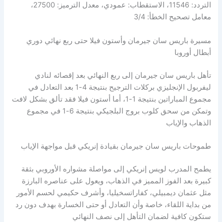
التردد: 11546، الاستقطاب: عمودي، معدل الترميز: 27500،
معامل تصحيح الخطأ: 3/4
مسيرة باريس سان جيرمان وأستون فيلا حتى ربع نهائي دوري
أبطال أوروبا
تأهل باريس سان جيرمان إلى ربع النهائي بعد إقصائه لنادي
ليفربول الإنجليزي بركلات الترجيح بنتيجة 4-1 بعد التعادل في
مجموع المباراتين بنتيجة 1-1، أما أستون فيلا فقد تألق بشكل لافت
وتمكن من سحق كلوب بروج البلجيكي بنتيجة 6-1 في مجموع
الذهاب والإياب
طموحات باريس سان جيرمان بقيادة إنريكي قبل مواجهة الإياب
يطمح المدرب لويس إنريكي إلى مواصلة مشواره الأوروبي بثقة
كبيرة بعد الفوز المميز في الذهاب، ويعول على عناصره البارزة
مثل عثمان ديمبيلي، كفاراتسخيليا، وأشرف حكيمي لحسم الأمور
من بداية اللقاء، خاصة وأن التعادل أو حتى الخسارة بهدف دون رد
ستكون كافية لضمان التأهل إلى نصف النهائي