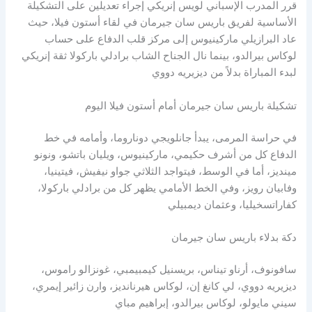
قرر المدرب الإسباني لويس إنريكي إجراء تعديلين على التشكيلة
الأساسية لفريق باريس سان جيرمان في لقاء أستون فيلا، حيث
عاد البرازيلي ماركينيوس إلى مركز قلب الدفاع على حساب
لوكاس بيرالدو، بينما نال الجناح الشاب برادلي باركولا ثقة إنريكي
لبدء المباراة بدلاً من ديزيريه دووي
تشكيلة باريس سان جيرمان أمام أستون فيلا اليوم
في حراسة المرمى، يبدأ جانلويجي دوناروما، وأمامه في خط
الدفاع كل من أشرف حكيمي، ماركينيوس، ويليان باتشو، ونونو
مينديز، أما في الوسط، فيتواجد الثلاثي جواو نيفيش، فيتينيا،
وفابيان رويز، وفي الخط الأمامي يظهر كل من برادلي باركولا،
كفاراتسخيليا، وعثمان ديمبيلي
دكة بدلاء باريس سان جيرمان
سافونوف، أرناو تيناس، بريسنيل كيمبيمبي، غونزالو راموس،
ديزيريه دووي، لي كانغ إن، لوكاس هيرنانديز، وارن زائير إيمري،
سيني مايولو، لوكاس بيرالدو، إبراهيم مباي