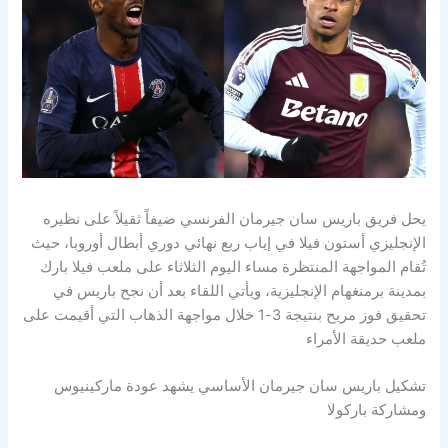
يحل فريق باريس سان جيرمان الفرنسي ضيفاً ثقيلاً على نظيره
الإنجليزي أستون فيلا في إياب ربع نهائي دوري أبطال أوروبا، حيث
تُقام المواجهة المنتظرة مساء اليوم الثلاثاء على ملعب فيلا بارك
بمدينة برمنغهام الإنجليزية، ويأتي اللقاء بعد أن نجح باريس في
تحقيق فوز مريح بنتيجة 3-1 خلال مواجهة الذهاب التي أقيمت على
ملعب حديقة الأمراء
تشكيل باريس سان جيرمان الأساسي يشهد عودة ماركينيوس
ومشاركة باركولا