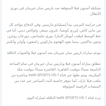
تشكيلة أستون فيلا المتوقعة ضد باريس سان جيرمان في دوري
الأبطال
في حراسة المرمى يبدأ إيميليانو مارتينيز، وفي الدفاع يتواجد كل
من ماتي كاش، إيزري كونسا، تايرون مينغز، ولوكاس ديني، أما في
خط الوسط فيلعب أبوبكر كامارا، يوري تيليمانس، مورغان روجرز،
وجون ماكجين، بينما يقود الهجوم ماركوس راشفورد وأولي واتكينز
موعد مباراة باريس سان جيرمان ضد أستون فيلا والقنوات الناقلة
تنطلق مباراة أستون فيلا وباريس سان جيرمان في تمام الساعة
التاسعة مساءً بتوقيت القاهرة، العاشرة مساءً بتوقيت مكة
المكرمة، ويتم نقلها عبر قناة beIN SPORTS HD 1 مباشرة من
ملعب فيلا بارك، كما تتوفر خاصية البث المباشر عبر عدد من
المنصات الرقمية الموثوقة
تردد قناة beIN SPORTS HD 1 الناقلة لمباراة اليوم