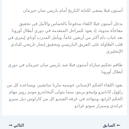
أستون فيلا يسعى لكتابة التاريخ أمام باريس سان جيرمان
يدخل أستون فيلا اللقاء مدفوعاً بالحماس والأمل في تحقيق
مفاجأة مدوية، إذ يعود للمراحل المتقدمة في دوري أبطال أوروبا
بعد غياب دام أكثر من أربعين عاماً، ويأمل المدرب أوناي إيمري في
قلب الطاولة على الفريق الباريسي وتحقيق إنجاز تاريخي للنادي
الإنجليزي
طاقم تحكيم مباراة أستون فيلا ضد باريس سان جيرمان في دوري
أبطال أوروبا
يقود اللقاء الحكم الإسباني خوسيه ماريا سانشيز، ويساعده كل من
راؤول كابانيرو وإنيجو بريتو، بينما يتولى أليخاندرو مونيز رويز مهام
الحكم الرابع، ويتواجد في غرفة الفيديو كل من كارلوس ديل سيرو
غراندي وسيزار سوتو غرادو
السابق
التالي