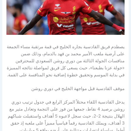
يصطدم فريق القادسية بجاره الخليج في قمة مرتقبة مساء الجمعة
على أرضية ملعب الأمير محمد بن فهد بالدمام، وذلك ضمن
منافسات الجولة الثالثة من دوري روشن السعودي للمحترفين
«جولة عزنا بطبعنا»، حيث يسعى كل فريق لمواصلة نتائجه المميزة
في بداية الموسم وتحقيق خطوة إضافية نحو المنافسة على القمة.
موقف القادسية قبل مواجهة الخليج في دوري روشن
يدخل القادسية اللقاء محتلاً المركز الرابع في جدول ترتيب دوري
روشن برصيد 4 نقاط، جمعها من فوز على النجمة وتعادل مثير مع
الهلال بنتيجة 2-2، حيث سجل لاعبوه 5 أهداف واستقبلت شباكهم
3 أهداف، ويملك القادسية رقماً قياسياً مميزاً على ملعبه إذ حقق
أطول سلسلة انتصارات متتالية على أرضه بواقع 5 مباريات،