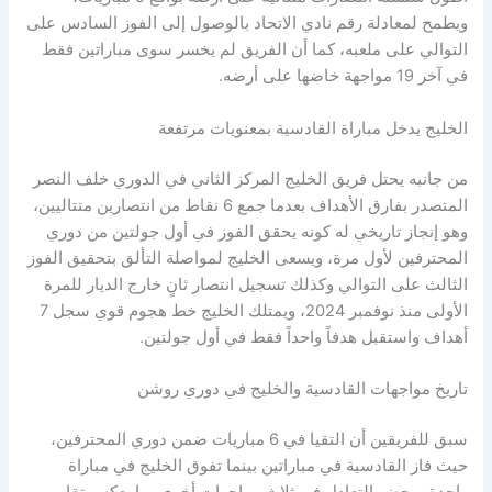
ويطمح لمعادلة رقم نادي الاتحاد بالوصول إلى الفوز السادس على
التوالي على ملعبه، كما أن الفريق لم يخسر سوى مباراتين فقط
في آخر 19 مواجهة خاضها على أرضه.
الخليج يدخل مباراة القادسية بمعنويات مرتفعة
من جانبه يحتل فريق الخليج المركز الثاني في الدوري خلف النصر
المتصدر بفارق الأهداف بعدما جمع 6 نقاط من انتصارين متتاليين،
وهو إنجاز تاريخي له كونه يحقق الفوز في أول جولتين من دوري
المحترفين لأول مرة، ويسعى الخليج لمواصلة التألق بتحقيق الفوز
الثالث على التوالي وكذلك تسجيل انتصار ثانٍ خارج الديار للمرة
الأولى منذ نوفمبر 2024، ويمتلك الخليج خط هجوم قوي سجل 7
أهداف واستقبل هدفاً واحداً فقط في أول جولتين.
تاريخ مواجهات القادسية والخليج في دوري روشن
سبق للفريقين أن التقيا في 6 مباريات ضمن دوري المحترفين،
حيث فاز القادسية في مباراتين بينما تفوق الخليج في مباراة
واحدة، وحضر التعادل في ثلاث مواجهات أخرى، ما يعكس تقارب