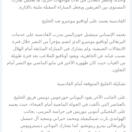
المستوى بين الفريقين ويجعل المباراة المقبلة مليئة بالإثارة.
القادسية يعتمد على أوتافيو مونتيرو ضد الخليج
يعتمد الإسباني ميتشيل جونزاليس مدرب القادسية على خدمات
البرتغالي أوتافيو مونتيرو الذي انضم مؤخراً من النصر خلال فترة
الانتقالات الصيفية، ولم يشارك في المباراة السابقة أمام الهلال
بسبب غيابه عن الجاهزية، ويعود أوتافيو للملاعب بعد فترة طويلة
من الغياب حيث كان ظهوره الأخير في مايو الماضي مع النصر أمام
التعاون.
تشكيلة الخليج المتوقعة أمام القادسية
على الجانب الآخر يقود اليوناني جورجوس دونيس فريق الخليج
بالعناصر التي تألقت في الجولة الماضية أمام الفيحاء، حيث يعتمد
على البلجيكي أنتوني موريس في حراسة المرمى، بجانب
الهولندي بارت شينكيفيلد ومحمد خبراني وسعيد آل حمسل
والبرتغالي بيدرو ريبوتشو، كما يشارك اليوناني ديميترويوس