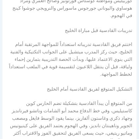
كوربيليس ومواطنه كوستاس فورتونيز وصالح العمري ومراد
هوساوي واليوناني جورجوس ماسوراس والنرويجي جوشوا كينج
في الهجوم.
تدريبات القادسية قبل مباراة الخليج
اختتم فريق القادسية تدريباته استعداداً للمواجهة المرتقبة أمام
الخليج، حيث ركز المدرب ميتشيل على الجوانب التكتيكية والفنية
التي ينوي الاعتماد عليها، وبدأت الحصة التدريبية بتمارين إحماء
ولياقة، قبل أن ينتقل اللاعبون لتقسيمة قوية في الملعب استعداداً
لخطط المواجهة.
التشكيل المتوقع لفريق القادسية أمام الخليج
من المتوقع أن يبدأ القادسية بتشكيلة تضم الحارس كوين
كاستيليس، وفي خط الدفاع محمد أبو الشامات وناتشو فيرنانديز
وجهاد ذكري وغاستون ألفاريز، بينما يقود الوسط فايغل ومصعب
الجوير وناهينتان نانديز، وفي الهجوم يعتمد الفريق على كينيونيس
وماتيو ريتيغي، حيث يسعى الفريق لتحقيق الفوز والاقتراب أكثر