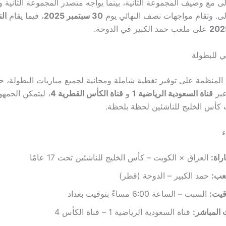
لى مع وصيف المجموعة الثانية، بينما يواجه متصدر المجموعة الثانية
لى. وتقام مواجهات نصف النهائي يوم
30 سبتمبر 2025
، فيما يقام
الن
على ملعب حمد الكبير في الدوحة.
ني للبطولة
لمنظمة على توفير تغطية شاملة ومجانية لجميع مباريات البطولة، 
عبر
قناة السعودية الرياضية 1
و
قناة الكأس القطرية 4
، ليتمكن الجمهو
ت كأس الخليج للناشئين لحظة بلحظة.
ء
اراة:
العراق × الكويت – كأس الخليج للناشئين تحت 17 عامًا
عب:
حمد الكبير – الدوحة (قطر)
قيت:
السبت – الساعة 6:00 مساءً بتوقيت بغداد
 المباشر:
قناة السعودية الرياضية 1 – قناة الكأس 4