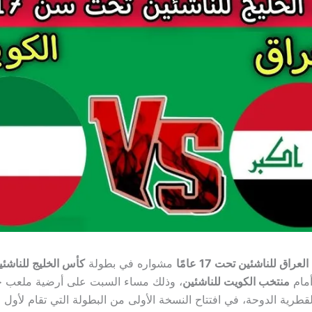
عراق للناشئين تحت 17 عامًا
مشواره في بطولة
كأس الخليج للناشئين 25
أمام
منتخب الكويت للناشئين
، وذلك مساء السبت على أرضية ملعب حم
قطرية الدوحة، في افتتاح النسخة الأولى من البطولة التي تقام لأول