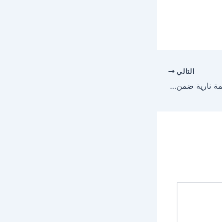
التالي
الحزم يواجه الفتح في قمة نارية ضمن دوري روشن السعودي