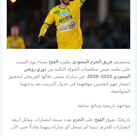
يستضيف
فريق الحزم السعودي
نظيره
الفتح
مساء يوم السبت
على ملعبه ضمن منافسات الجولة الثالثة من
دوري روشن
السعودي 2025-2026
، في مباراة يسعى خلالها الفريقان لتحقيق
انتصار مهم لتحسين موقعهما في جدول الترتيب بعد بدايتهما
المتواضعة.
مواجهة تاريخية ونتائج سابقة
تاريخيًا، تفوق
الفتح
على
الحزم
بعدد سبعة انتصارات مقابل أربعة
انتصارات للحزم، بينما لم تسجل أي مباراة بينهما تعادلًا حتى الآن.