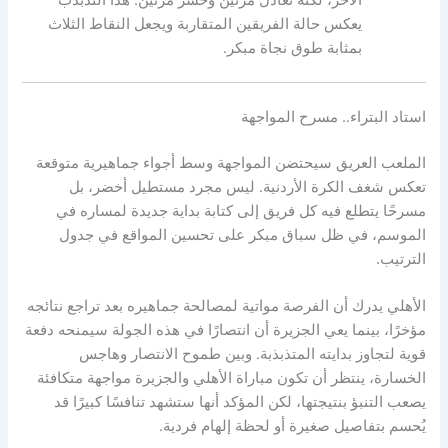
يعكس حالة الفريقين المتقاربة ويجعل النقاط الثلاث
بمثابة طوق نجاة مبكر.
استاد البتراء.. مسرح المواجهة
الملعب العريق سيحتضن المواجهة وسط أجواء جماهيرية متوقعة
تعكس شغف الكرة الأردنية. ليس مجرد مستطيل أخضر، بل
مسرحًا يتطلع فيه كل فريق إلى كتابة بداية جديدة لمساره في
الموسم، في ظل سباق مبكر على تحسين المواقع في جدول
الترتيب.
الأهلي يدرك أن الفرصة مواتية لمصالحة جماهيره بعد تراجع نتائجه
مؤخرًا، بينما يعي الجزيرة أن انتصارًا في هذه الجولة سيمنحه دفعة
قوية لتجاوز بدايته المتذبذبة. وبين طموح الانتصار وهاجس
الخسارة، ينتظر أن تكون مباراة الأهلي والجزيرة مواجهة متكافئة
يصعب التنبؤ بنتيجتها، لكن المؤكد أنها ستشهد تنافسًا كبيرًا قد
يُحسم بتفاصيل صغيرة أو لحظة إلهام فردية.