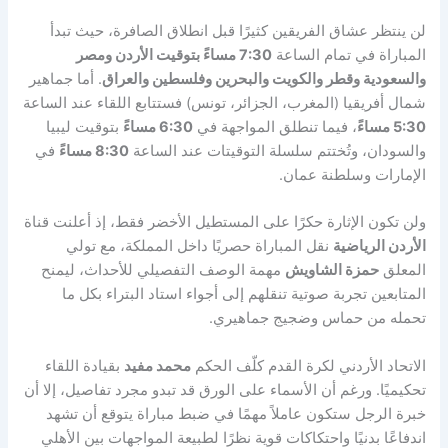
لن ينتظر عشاق الفريقين كثيرًا قبل انطلاق الصافرة، حيث تبدأ
المباراة في تمام الساعة
7:30 مساءً بتوقيت الأردن ومصر
والسعودية وقطر والكويت والبحرين وفلسطين والعراق
. أما جماهير
شمال أفريقيا (المغرب، الجزائر، تونس) فستتابع اللقاء عند الساعة
5:30 مساءً
، فيما تنطلق المواجهة في
6:30 مساءً
بتوقيت ليبيا
والسودان، وتُختتم سلسلة التوقيتات عند الساعة
8:30 مساءً
في
الإمارات وسلطنة عمان.
ولن تكون الإثارة حكرًا على المستطيل الأخضر فقط، إذ أعلنت قناة
الأردن الرياضية
نقل المباراة حصريًا داخل المملكة، مع تولي
المعلق
حمزة الشاويش
مهمة الوصف التفصيلي للأحداث، ليمنح
المتابعين تجربة صوتية تنقلهم إلى أجواء استاد البتراء بكل ما
تحمله من حماس وضجيج جماهيري.
الاتحاد الأردني لكرة القدم كلّف الحكم
محمد مفيد
بقيادة اللقاء
تحكيميًا. ورغم أن الأسماء على الورق قد تبدو مجرد تفاصيل، إلا أن
خبرة الرجل ستكون عاملاً مهمًا في ضبط مباراة يتوقع أن تشهد
اندفاعًا بدنيًا واحتكاكات قوية نظرًا لطبيعة المواجهات بين الأهلي