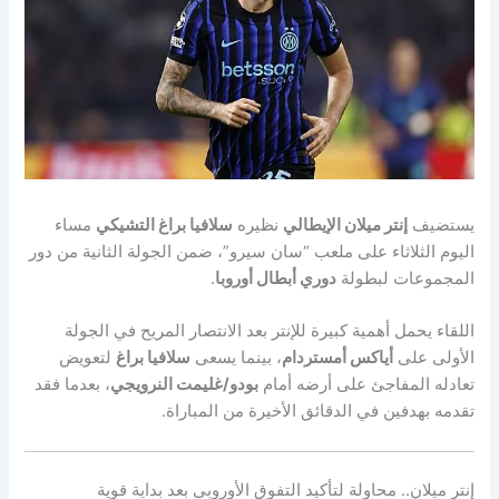
يستضيف
إنتر ميلان الإيطالي
نظيره
سلافيا براغ التشيكي
مساء
اليوم الثلاثاء على ملعب “سان سيرو”، ضمن الجولة الثانية من دور
المجموعات لبطولة
دوري أبطال أوروبا
.
اللقاء يحمل أهمية كبيرة للإنتر بعد الانتصار المريح في الجولة
الأولى على
أياكس أمستردام
، بينما يسعى
سلافيا براغ
لتعويض
تعادله المفاجئ على أرضه أمام
بودو/غليمت النرويجي
، بعدما فقد
تقدمه بهدفين في الدقائق الأخيرة من المباراة.
إنتر ميلان.. محاولة لتأكيد التفوق الأوروبي بعد بداية قوية