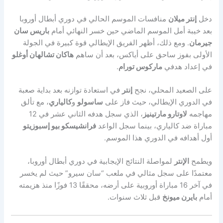
دخل
إنتر ميلان
منافسات الموسم الحالي في دوري أبطال أوروبا
بعد خيبة أمل الموسم الماضي حين خسر النهائي أمام
باريس سان
جيرمان
. ومع ذلك، أظهر الفريق الإيطالي قوة كبيرة في الجولة
الأولى بفوز ساحق على أياكس، بعد أن ساهم
هاكان تشالهان أوغلو
في إعداد هدفي
ماركوس تورام
.
على الصعيد المحلي، نجح
إنتر
في استعادة توازنه بعد بداية صعبة
في الدوري الإيطالي، حيث فاز على
ساسولو
و
كالياري
، مع تألق
مهاجمه
لاوتارو مارتينيز
، الذي سجل هدفه الثاني عشر في 12
مباراة ضد كالياري، بينما سجل الواعد
فرانشيسكو بيو إسبوزيتو
أول أهدافه في الدوري هذا الموسم.
ويطمح
الإنتر
لمواصلة النتائج الإيجابية في دوري أبطال أوروبا،
معتمدًا على سجل مثالي في ملعب “سان سيرو” حيث لم يخسر
في آخر 16 مباراة أوروبية على أرضه، محققًا 13 فوزًا منذ هزيمته
أمام
بايرن ميونخ
قبل ثلاث سنوات.