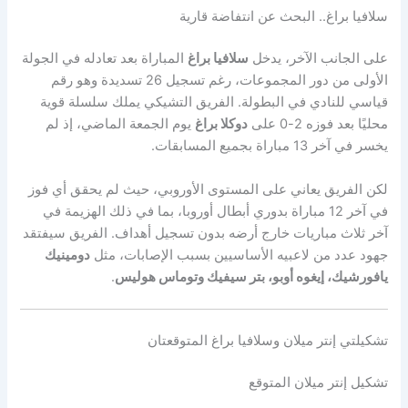
سلافيا براغ.. البحث عن انتفاضة قارية
على الجانب الآخر، يدخل
سلافيا براغ
المباراة بعد تعادله في الجولة
الأولى من دور المجموعات، رغم تسجيل 26 تسديدة وهو رقم
قياسي للنادي في البطولة. الفريق التشيكي يملك سلسلة قوية
محليًا بعد فوزه 2-0 على
دوكلا براغ
يوم الجمعة الماضي، إذ لم
يخسر في آخر 13 مباراة بجميع المسابقات.
لكن الفريق يعاني على المستوى الأوروبي، حيث لم يحقق أي فوز
في آخر 12 مباراة بدوري أبطال أوروبا، بما في ذلك الهزيمة في
آخر ثلاث مباريات خارج أرضه بدون تسجيل أهداف. الفريق سيفتقد
جهود عدد من لاعبيه الأساسيين بسبب الإصابات، مثل
دومينيك
يافورشيك، إيغوه أوبو، بتر سيفيك وتوماس هوليس
.
تشكيلتي إنتر ميلان وسلافيا براغ المتوقعتان
تشكيل إنتر ميلان المتوقع