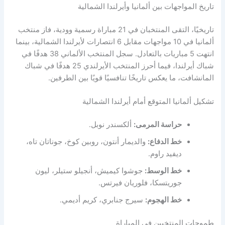
تاريخ المواجهات بين ألمانيا وأيرلندا الشمالية
تاريخيًا، التقى المنتخبان في 21 مباراة رسمية وودية، فاز منتخب
ألمانيا في 10 مواجهات مقابل 6 انتصارات لأيرلندا الشمالية، بينما
انتهت 5 مباريات بالتعادل. سجل المنتخب الألماني 38 هدفًا في
شباك أيرلندا، فيما أحرز المنتخب الأيرلندي 25 هدفًا في شباك
المانشافت، ما يعكس تاريخًا تنافسيًا قويًا بين الطرفين.
تشكيل ألمانيا المتوقع أمام أيرلندا الشمالية
حراسة المرمى:
ألكسندر نوبل.
خط الدفاع:
والديمار أنتون، روبين كوخ، جوناتان تاه،
ديفيد راوم.
خط الوسط:
جوشوا كيميش، أنجيلو ستيلر، ليون
جوريتسكا، فلوريان فيرتس.
خط الهجوم:
سيرج جنابري، كريم أديمي.
طموحات المنتخبين في المباراة