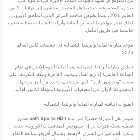
من المتوقع أن تشهد الجولات الثلاث الأخيرة صراعًا قويًا على
صدارة المجموعة، حيث يتأهل المتصدر مباشرة إلى نهائيات كأس
العالم 2026، بينما يخوض صاحب المركز الثاني الملحق الأوروبي.
لذلك تعتبر مواجهة الليلة بين ألمانيا وأيرلندا الشمالية بمثابة خطوة
حاسمة في طريق التأهل.
موعد مباراة ألمانيا وأيرلندا الشمالية في تصفيات كأس العالم
2026
تنطلق مباراة أيرلندا الشمالية ضد ألمانيا اليوم الاثنين في تمام
الساعة العاشرة إلا ربع مساء بتوقيت القاهرة ومكة المكرمة، على
ملعب “ويندسور بارك” الذي يستضيف واحدة من أبرز مواجهات
المجموعة الأولى في التصفيات الأوروبية المؤهلة لكأس العالم.
القنوات الناقلة لمباراة ألمانيا وأيرلندا الشمالية
سيتم نقل المباراة حصريًا عبر قناة
beIN Sports HD 1
ضمن
تغطية شبكة قنوات بي إن سبورتس للمنافسات الأوروبية، حيث
يمكن للجماهير في الشرق الأوسط وشمال أفريقيا متابعة اللقاء