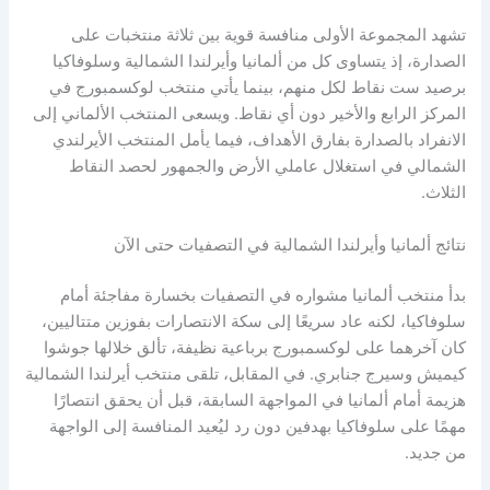
تشهد المجموعة الأولى منافسة قوية بين ثلاثة منتخبات على
الصدارة، إذ يتساوى كل من ألمانيا وأيرلندا الشمالية وسلوفاكيا
برصيد ست نقاط لكل منهم، بينما يأتي منتخب لوكسمبورج في
المركز الرابع والأخير دون أي نقاط. ويسعى المنتخب الألماني إلى
الانفراد بالصدارة بفارق الأهداف، فيما يأمل المنتخب الأيرلندي
الشمالي في استغلال عاملي الأرض والجمهور لحصد النقاط
الثلاث.
نتائج ألمانيا وأيرلندا الشمالية في التصفيات حتى الآن
بدأ منتخب ألمانيا مشواره في التصفيات بخسارة مفاجئة أمام
سلوفاكيا، لكنه عاد سريعًا إلى سكة الانتصارات بفوزين متتاليين،
كان آخرهما على لوكسمبورج برباعية نظيفة، تألق خلالها جوشوا
كيميش وسيرج جنابري. في المقابل، تلقى منتخب أيرلندا الشمالية
هزيمة أمام ألمانيا في المواجهة السابقة، قبل أن يحقق انتصارًا
مهمًا على سلوفاكيا بهدفين دون رد ليُعيد المنافسة إلى الواجهة
من جديد.