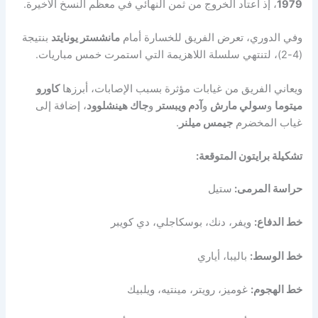
1979
، إذ اعتاد الخروج من ثمن النهائي في معظم النسخ الأخيرة.
وفي الدوري، تعرض الفريق للخسارة أمام
مانشستر يونايتد
بنتيجة
(4-2)، لتنتهي سلسلة اللاهزيمة التي استمرت خمس مباريات.
ويعاني الفريق من غيابات مؤثرة بسبب الإصابات، أبرزها
كاورو
ميتوما
و
سولي مارش
و
آدم ويبستر
و
جاك هينشلوود
، إضافة إلى
غياب المخضرم
جيمس ميلنر
.
تشكيلة برايتون المتوقعة:
حراسة المرمى:
ستيل
خط الدفاع:
ويفر، دنك، بوسكاجلي، دي كويبر
خط الوسط:
باليبا، أياري
خط الهجوم:
غوميز، رويتر، مينتيه، ويلبيك