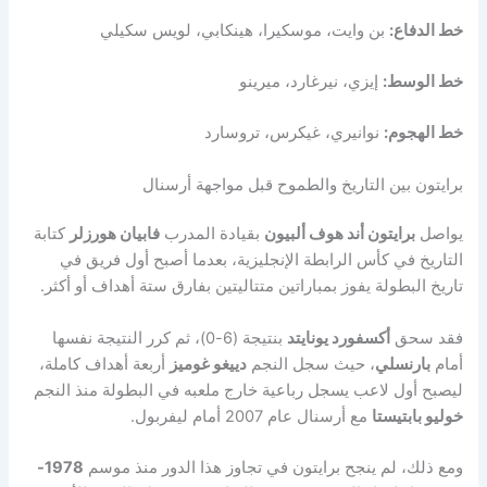
خط الدفاع:
بن وايت، موسكيرا، هينكابي، لويس سكيلي
خط الوسط:
إيزي، نيرغارد، ميرينو
خط الهجوم:
نوانيري، غيكرس، تروسارد
برايتون بين التاريخ والطموح قبل مواجهة أرسنال
يواصل
برايتون أند هوف ألبيون
بقيادة المدرب
فابيان هورزلر
كتابة
التاريخ في كأس الرابطة الإنجليزية، بعدما أصبح أول فريق في
تاريخ البطولة يفوز بمباراتين متتاليتين بفارق ستة أهداف أو أكثر.
فقد سحق
أكسفورد يونايتد
بنتيجة (6-0)، ثم كرر النتيجة نفسها
أمام
بارنسلي
، حيث سجل النجم
دييغو غوميز
أربعة أهداف كاملة،
ليصبح أول لاعب يسجل رباعية خارج ملعبه في البطولة منذ النجم
خوليو بابتيستا
مع أرسنال عام 2007 أمام ليفربول.
ومع ذلك، لم ينجح برايتون في تجاوز هذا الدور منذ موسم
1978-