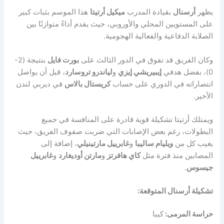
يظهر
أرسنال
بقيادة المدرب
ميكيل أرتيتا
هذا الموسم بثبات كبير
على المستويين المحلي والأوروبي، حيث يقدم أداءً متوازنًا بين
الصلابة الدفاعية والفعالية الهجومية.
وكان الفريق قد تفوق في الدور الثالث على
بورت فايل
بنتيجة (2-
0)، بفضل هدفي
إيبيريشي إيزي
و
لياندرو تروسارد
، قبل أن يواصل
انتصاراته في الدوري على حساب
كريستال بالاس
في ديربي لندن
الأخير.
ويمتلك أرتيتا تشكيلة قوية قادرة على المنافسة في جميع
البطولات، رغم بعض الإصابات التي ضربت صفوف الفريق، حيث
يغيب كل من
ويليام ساليبا
و
غابرييل مارتينيلي
، إضافة إلى
المصابين منذ فترة مثل
كاي هافرتز
و
مارتن أوديغارد
و
غابرييل
جيسوس
.
تشكيلة أرسنال المتوقعة:
حراسة المرمى:
كيبا