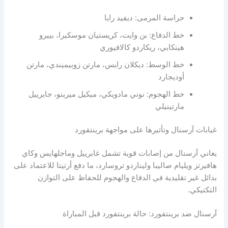
حراسة المرمى: ديفيد رايا
خط الدفاع: بن وايت، كريستيان موسكيرا، بييرو
هينكابي، ريكاردو كالافيوري
خط الوسط: ديكلان رايس، مارتن زوبيميندي، مارتن
أوديجارد
خط الهجوم: نوني مادويكي، ميكيل ميرينو، جابرييل
مارتينيلي
غيابات آرسنال وتأثيرها على مواجهة برينتفورد
يعاني آرسنال من إصابات قوية تشمل غابرييل وماجلهايس وكاي
هافيرتز ويليام صاليبا وليناردو تروسارد، ما دفع أرتيتا للاعتماد على
بدائل غير تقليدية في الدفاع والهجوم للحفاظ على التوازن
التكتيكي.
آرسنال ضد برينتفورد: حالة برينتفورد قبل المباراة