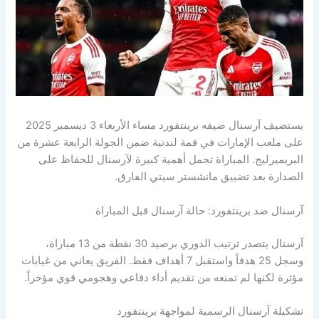
يستضيف آرسنال ضيفه برينتفورد مساء الأربعاء 3 ديسمبر 2025
على ملعب الإمارات في قمة لندنية ضمن الجولة الرابعة عشرة من
البريميرليج. المباراة تحمل أهمية كبيرة لآرسنال للحفاظ على
الصدارة بعد تضييق مانشستر سيتي الفارق.
آرسنال ضد برينتفورد: حالة آرسنال قبل المباراة
آرسنال يتصدر ترتيب الدوري برصيد 30 نقطة من 13 مباراة،
وسجل 25 هدفاً واستقبل 7 أهداف فقط. الفريق يعاني من غيابات
مؤثرة لكنها لم تمنعه من تقديم أداء دفاعي وهجومي قوي مؤخراً.
تشكيلة آرسنال الرسمية لمواجهة برينتفورد