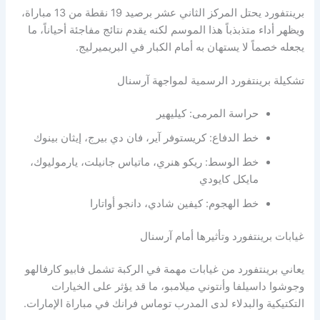
برينتفورد يحتل المركز الثاني عشر برصيد 19 نقطة من 13 مباراة،
ويظهر أداء متذبذباً هذا الموسم لكنه يقدم نتائج مفاجئة أحياناً، ما
يجعله خصماً لا يستهان به أمام الكبار في البريميرليج.
تشكيلة برينتفورد الرسمية لمواجهة آرسنال
حراسة المرمى: كيليهير
خط الدفاع: كريستوفر آير، فان دي بيرج، إيثان بينوك
خط الوسط: ريكو هنري، ماتياس جانيلت، يارموليوك،
مايكل كايودي
خط الهجوم: كيفين شادي، دانجو أواتارا
غيابات برينتفورد وتأثيرها أمام آرسنال
يعاني برينتفورد من غيابات مهمة في الركبة تشمل فابيو كارفالهو
وجوشوا داسيلفا وأنتوني ميلامبو، ما قد يؤثر على الخيارات
التكتيكية والبدلاء لدى المدرب توماس فرانك في مباراة الإمارات.